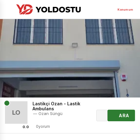
Konumum
Lastikçi Ozan - Lastik
Ambulans
LO
— Ozan Süngü
ARA
0yorum
0.0