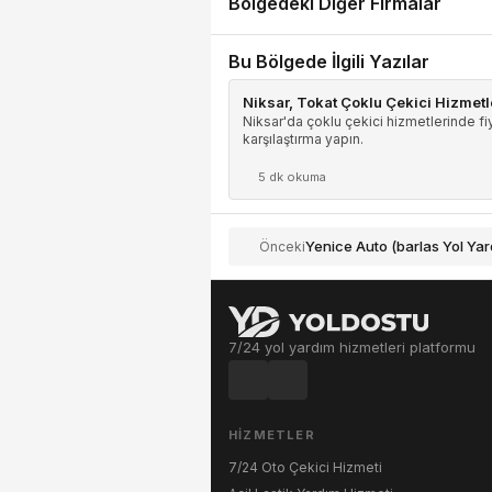
Bölgedeki Diğer Firmalar
Bu Bölgede İlgili Yazılar
Niksar, Tokat Çoklu Çekici Hizmetle
Niksar'da çoklu çekici hizmetlerinde fiy
karşılaştırma yapın.
5 dk okuma
Yenice Auto (barlas Yol Yar
Önceki
7/24 yol yardım hizmetleri platformu
HIZMETLER
7/24 Oto Çekici Hizmeti