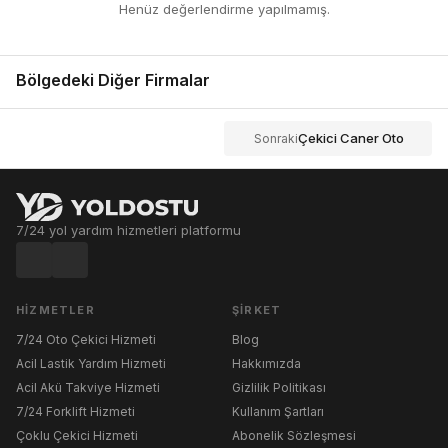
Henüz değerlendirme yapılmamış.
Bölgedeki Diğer Firmalar
Çekici Caner Oto
Sonraki
7/24 yol yardım hizmetleri platformu
HIZMETLER
ŞIRKET
7/24 Oto Çekici Hizmeti
Blog
Acil Lastik Yardım Hizmeti
Hakkımızda
Acil Akü Takviye Hizmeti
Gizlilik Politikası
7/24 Forklift Hizmeti
Kullanım Şartları
Çoklu Çekici Hizmeti
Abonelik Sözleşmesi