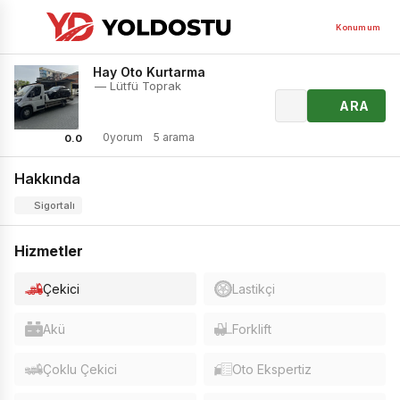
Konumum
Hay Oto Kurtarma
— Lütfü Toprak
ARA
0yorum
5 arama
0.0
Hakkında
Sigortalı
Hizmetler
Çekici
Lastikçi
Akü
Forklift
Çoklu Çekici
Oto Ekspertiz