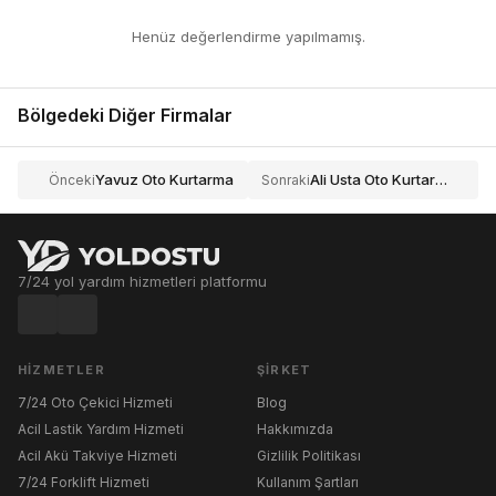
Henüz değerlendirme yapılmamış.
Bölgedeki Diğer Firmalar
Yavuz Oto Kurtarma
Ali Usta Oto Kurtarma
Önceki
Sonraki
7/24 yol yardım hizmetleri platformu
HIZMETLER
ŞIRKET
7/24 Oto Çekici Hizmeti
Blog
Acil Lastik Yardım Hizmeti
Hakkımızda
Acil Akü Takviye Hizmeti
Gizlilik Politikası
7/24 Forklift Hizmeti
Kullanım Şartları