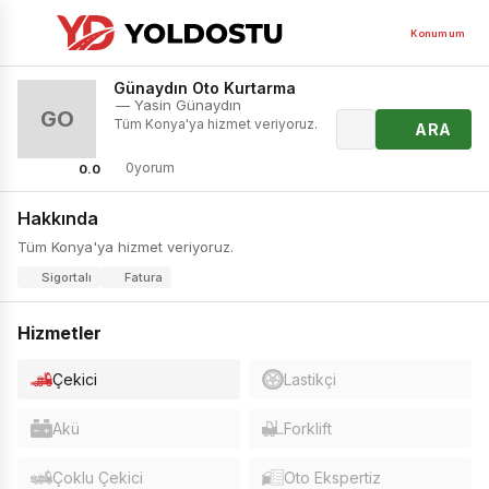
Konumum
Günaydın Oto Kurtarma
— Yasin Günaydın
GO
Tüm Konya'ya hizmet veriyoruz.
ARA
0yorum
0.0
Hakkında
Tüm Konya'ya hizmet veriyoruz.
Sigortalı
Fatura
Hizmetler
Çekici
Lastikçi
Akü
Forklift
Çoklu Çekici
Oto Ekspertiz