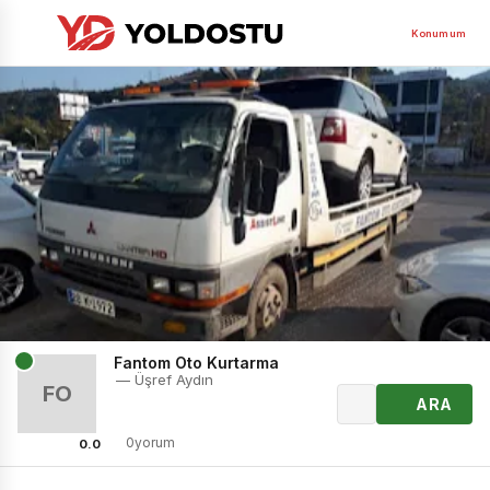
Konumum
Fantom Oto Kurtarma
— Üşref Aydın
FO
ARA
0yorum
0.0