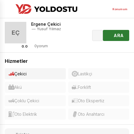
Konumum
Ergene Çekici
— Yusuf Yılmaz
EÇ
ARA
0yorum
0.0
Hizmetler
Çekici
Lastikçi
Akü
Forklift
Çoklu Çekici
Oto Ekspertiz
Oto Elektrik
Oto Anahtarcı