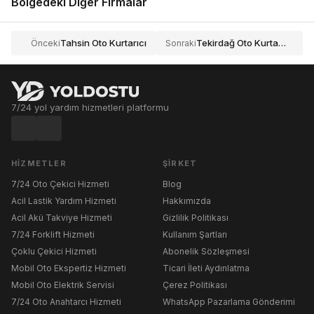
Bölgedeki Diğer Firmalar
Tahsin Oto Kurtarıcı
Tekirdağ Oto Kurtarıcı Ve Yol Yardımı
Önceki
Sonraki
7/24 yol yardım hizmetleri platformu
HIZMETLER
ŞIRKET
7/24 Oto Çekici Hizmeti
Blog
Acil Lastik Yardım Hizmeti
Hakkımızda
Acil Akü Takviye Hizmeti
Gizlilik Politikası
7/24 Forklift Hizmeti
Kullanım Şartları
Çoklu Çekici Hizmeti
Abonelik Sözleşmesi
Mobil Oto Ekspertiz Hizmeti
Ticari İleti Aydınlatma
Mobil Oto Elektrik Servisi
Çerez Politikası
7/24 Oto Anahtarcı Hizmeti
WhatsApp Pazarlama Gönderimi