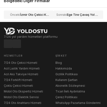
Bölgedeki Diğer Firmalar
İzmir Oto Çekici Kurtarıcı
Ege Tire Çavaş Yol Yardım Oto Kurtarma Çekici
Önceki
Sonraki
7/24 yol yardım hizmetleri platformu
HIZMETLER
ŞIRKET
7/24 Oto Çekici Hizmeti
Blog
Acil Lastik Yardım Hizmeti
Hakkımızda
Acil Akü Takviye Hizmeti
Gizlilik Politikası
7/24 Forklift Hizmeti
Kullanım Şartları
Çoklu Çekici Hizmeti
Abonelik Sözleşmesi
Mobil Oto Ekspertiz Hizmeti
Ticari İleti Aydınlatma
Mobil Oto Elektrik Servisi
Çerez Politikası
7/24 Oto Anahtarcı Hizmeti
WhatsApp Pazarlama Gönderimi