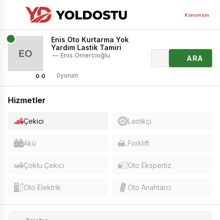
Konumum
Enis Oto Kurtarma Yok
Yardım Lastik Tamiri
EO
— Enis Ömercioğlu
ARA
0yorum
0.0
Hizmetler
Çekici
Lastikçi
Akü
Forklift
Çoklu Çekici
Oto Ekspertiz
Oto Elektrik
Oto Anahtarcı