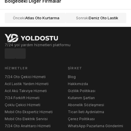
Bölgedeki Diğer Firmalar
Atlas Oto Kurtarma
Deniz Oto Lastik
Önceki
Sonraki
7/24 yol yardım hizmetleri platformu
HIZMETLER
ŞIRKET
7/24 Oto Çekici Hizmeti
Blog
Acil Lastik Yardım Hizmeti
Hakkımızda
Acil Akü Takviye Hizmeti
Gizlilik Politikası
7/24 Forklift Hizmeti
Kullanım Şartları
Çoklu Çekici Hizmeti
Abonelik Sözleşmesi
Mobil Oto Ekspertiz Hizmeti
Ticari İleti Aydınlatma
Mobil Oto Elektrik Servisi
Çerez Politikası
7/24 Oto Anahtarcı Hizmeti
WhatsApp Pazarlama Gönderimi