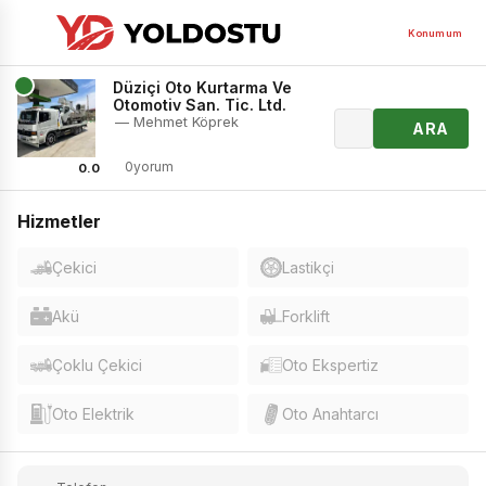
Konumum
Düziçi Oto Kurtarma Ve
Otomotiv San. Tic. Ltd.
— Mehmet Köprek
ARA
0yorum
0.0
Hizmetler
Çekici
Lastikçi
Akü
Forklift
Çoklu Çekici
Oto Ekspertiz
Oto Elektrik
Oto Anahtarcı