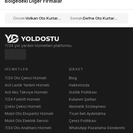
Bölgedeki Diğer Firmalar
Volkan Oto Kurtarma
Defne Oto Kurtarma
Önceki
Sonraki
7/24 yol yardım hizmetleri platformu
HIZMETLER
ŞIRKET
7/24 Oto Çekici Hizmeti
Blog
Acil Lastik Yardım Hizmeti
Hakkımızda
Acil Akü Takviye Hizmeti
Gizlilik Politikası
7/24 Forklift Hizmeti
Kullanım Şartları
Çoklu Çekici Hizmeti
Abonelik Sözleşmesi
Mobil Oto Ekspertiz Hizmeti
Ticari İleti Aydınlatma
Mobil Oto Elektrik Servisi
Çerez Politikası
7/24 Oto Anahtarcı Hizmeti
WhatsApp Pazarlama Gönderimi