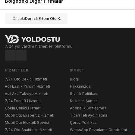
Bölgedeki Diğer Firmalar
Denizli Ertem Oto Kurtarma
Önceki
7/24 yol yardım hizmetleri platformu
HIZMETLER
ŞIRKET
7/24 Oto Çekici Hizmeti
Blog
Acil Lastik Yardım Hizmeti
Hakkımızda
Acil Akü Takviye Hizmeti
Gizlilik Politikası
7/24 Forklift Hizmeti
Kullanım Şartları
Çoklu Çekici Hizmeti
Abonelik Sözleşmesi
Mobil Oto Ekspertiz Hizmeti
Ticari İleti Aydınlatma
Mobil Oto Elektrik Servisi
Çerez Politikası
7/24 Oto Anahtarcı Hizmeti
WhatsApp Pazarlama Gönderimi