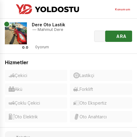
Konumum
Dere Oto Lastik
— Mahmut Dere
ARA
0yorum
0.0
Hizmetler
Çekici
Lastikçi
Akü
Forklift
Çoklu Çekici
Oto Ekspertiz
Oto Elektrik
Oto Anahtarcı