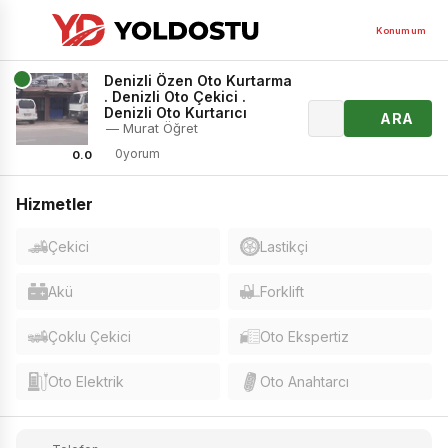
Konumum
Denizli Özen Oto Kurtarma
. Denizli Oto Çekici .
Denizli Oto Kurtarıcı
ARA
— Murat Öğret
0yorum
0.0
Hizmetler
Çekici
Lastikçi
Akü
Forklift
Çoklu Çekici
Oto Ekspertiz
Oto Elektrik
Oto Anahtarcı