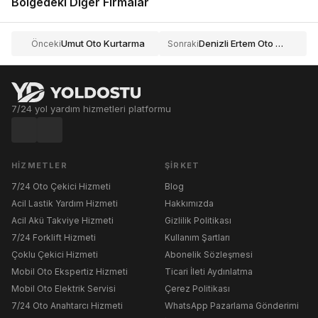
Bölgedeki Diğer Firmalar
Umut Oto Kurtarma
Denizli Ertem Oto Kurtarma
Önceki
Sonraki
7/24 yol yardım hizmetleri platformu
HIZMETLER
ŞIRKET
7/24 Oto Çekici Hizmeti
Blog
Acil Lastik Yardım Hizmeti
Hakkımızda
Acil Akü Takviye Hizmeti
Gizlilik Politikası
7/24 Forklift Hizmeti
Kullanım Şartları
Çoklu Çekici Hizmeti
Abonelik Sözleşmesi
Mobil Oto Ekspertiz Hizmeti
Ticari İleti Aydınlatma
Mobil Oto Elektrik Servisi
Çerez Politikası
7/24 Oto Anahtarcı Hizmeti
WhatsApp Pazarlama Gönderimi