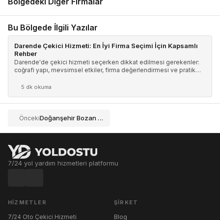
Bölgedeki Diğer Firmalar
Bu Bölgede İlgili Yazılar
Darende Çekici Hizmeti: En İyi Firma Seçimi İçin Kapsamlı
Rehber
Darende'de çekici hizmeti seçerken dikkat edilmesi gerekenler:
coğrafi yapı, mevsimsel etkiler, firma değerlendirmesi ve pratik
ipuçları.
5 dk okuma
Doğanşehir Bozan Oto Kurtarma
Önceki
7/24 yol yardım hizmetleri platformu
HIZMETLER
ŞIRKET
7/24 Oto Çekici Hizmeti
Blog