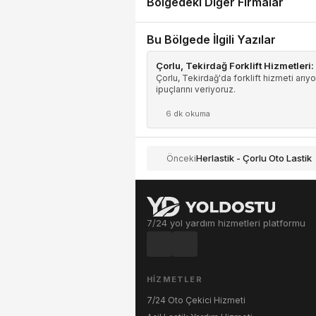
Bölgedeki Diğer Firmalar
Bu Bölgede İlgili Yazılar
Çorlu, Tekirdağ Forklift Hizmetleri
Çorlu, Tekirdağ'da forklift hizmeti arıy
ipuçlarını veriyoruz.
6 dk okuma
Herlastik - Çorlu Oto Lastik
Önceki
7/24 yol yardım hizmetleri platformu
HIZMETLER
7/24 Oto Çekici Hizmeti