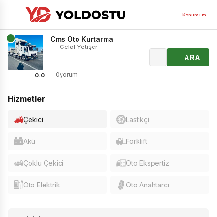
Konumum
Cms Oto Kurtarma
— Celal Yetişer
ARA
0yorum
0.0
Hizmetler
Çekici
Lastikçi
Akü
Forklift
Çoklu Çekici
Oto Ekspertiz
Oto Elektrik
Oto Anahtarcı