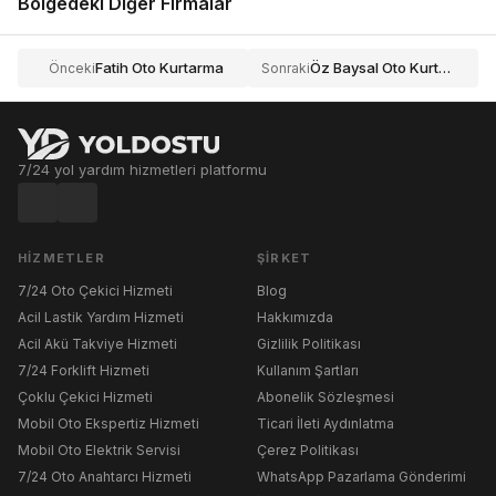
Bölgedeki Diğer Firmalar
Fatih Oto Kurtarma
Öz Baysal Oto Kurtarma Çekici
Önceki
Sonraki
7/24 yol yardım hizmetleri platformu
HIZMETLER
ŞIRKET
7/24 Oto Çekici Hizmeti
Blog
Acil Lastik Yardım Hizmeti
Hakkımızda
Acil Akü Takviye Hizmeti
Gizlilik Politikası
7/24 Forklift Hizmeti
Kullanım Şartları
Çoklu Çekici Hizmeti
Abonelik Sözleşmesi
Mobil Oto Ekspertiz Hizmeti
Ticari İleti Aydınlatma
Mobil Oto Elektrik Servisi
Çerez Politikası
7/24 Oto Anahtarcı Hizmeti
WhatsApp Pazarlama Gönderimi