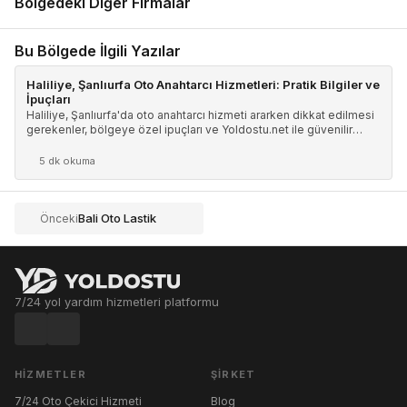
Bölgedeki Diğer Firmalar
Bu Bölgede İlgili Yazılar
Haliliye, Şanlıurfa Oto Anahtarcı Hizmetleri: Pratik Bilgiler ve
İpuçları
Haliliye, Şanlıurfa'da oto anahtarcı hizmeti ararken dikkat edilmesi
gerekenler, bölgeye özel ipuçları ve Yoldostu.net ile güvenilir
firma bulma yöntemleri.
5 dk okuma
Bali Oto Lastik
Önceki
7/24 yol yardım hizmetleri platformu
HIZMETLER
ŞIRKET
7/24 Oto Çekici Hizmeti
Blog