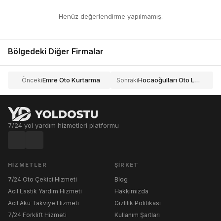
Henüz değerlendirme yapılmamış.
Bölgedeki Diğer Firmalar
Emre Oto Kurtarma
Hocaoğulları Oto Lastik Ve Yol Yardımı
Önceki
Sonraki
7/24 yol yardım hizmetleri platformu
HIZMETLER
ŞIRKET
7/24 Oto Çekici Hizmeti
Blog
Acil Lastik Yardım Hizmeti
Hakkımızda
Acil Akü Takviye Hizmeti
Gizlilik Politikası
7/24 Forklift Hizmeti
Kullanım Şartları