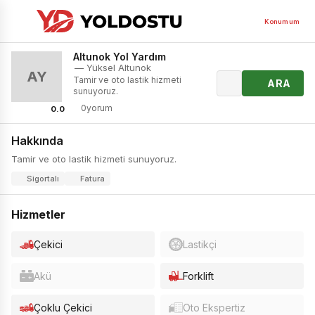
Konumum
Altunok Yol Yardım
— Yüksel Altunok
AY
Tamir ve oto lastik hizmeti
ARA
sunuyoruz.
0yorum
0.0
Hakkında
Tamir ve oto lastik hizmeti sunuyoruz.
Sigortalı
Fatura
Hizmetler
Çekici
Lastikçi
Akü
Forklift
Çoklu Çekici
Oto Ekspertiz