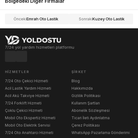
Bölgedeki Diğer Firmalar
Emrah Oto Lastik
Kuzey Oto Lastik
Önceki
Sonraki
7/24 yol yardım hizmetleri platformu
HIZMETLER
ŞIRKET
7/24 Oto Çekici Hizmeti
Blog
Acil Lastik Yardım Hizmeti
Hakkımızda
Acil Akü Takviye Hizmeti
Gizlilik Politikası
7/24 Forklift Hizmeti
Kullanım Şartları
Çoklu Çekici Hizmeti
Abonelik Sözleşmesi
Mobil Oto Ekspertiz Hizmeti
Ticari İleti Aydınlatma
Mobil Oto Elektrik Servisi
Çerez Politikası
7/24 Oto Anahtarcı Hizmeti
WhatsApp Pazarlama Gönderimi