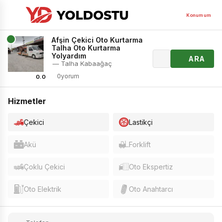
Konumum
Afşin Çekici Oto Kurtarma
Talha Oto Kurtarma
Yolyardım
ARA
— Talha Kabaağaç
0yorum
0.0
Hizmetler
Çekici
Lastikçi
Akü
Forklift
Çoklu Çekici
Oto Ekspertiz
Oto Elektrik
Oto Anahtarcı