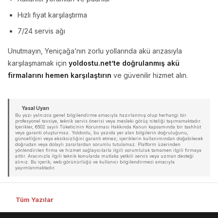
Hızlı fiyat karşılaştırma
7/24 servis ağı
Unutmayın, Yeniçağa’nın zorlu yollarında akü arızasıyla
karşılaşmamak için
yoldostu.net’te doğrulanmış akü
firmalarını hemen karşılaştırın
ve güvenilir hizmet alın.
Yasal Uyarı
Bu yazı yalnızca genel bilgilendirme amacıyla hazırlanmış olup herhangi bir
profesyonel tavsiye, teknik servis önerisi veya mesleki görüş niteliği taşımamaktadır.
İçerikler, 6502 sayılı Tüketicinin Korunması Hakkında Kanun kapsamında bir taahhüt
veya garanti oluşturmaz. Yoldostu, bu yazıda yer alan bilgilerin doğruluğunu,
güncelliğini veya eksiksizliğini garanti etmez; içeriklerin kullanımından doğabilecek
doğrudan veya dolaylı zararlardan sorumlu tutulamaz. Platform üzerinden
yönlendirilen firma ve hizmet sağlayıcılarla ilgili sorumluluk tamamen ilgili firmaya
aittir. Aracınızla ilgili teknik konularda mutlaka yetkili servis veya uzman desteği
alınız. Bu içerik, web görünürlüğü ve kullanıcı bilgilendirmesi amacıyla
yayımlanmaktadır.
Tüm Yazılar