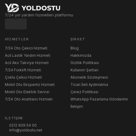
7/24 yol yardım hizmetleri platformu
HIZMETLER
ŞIRKET
7/24 Oto Çekici Hizmeti
Blog
Acil Lastik Yardım Hizmeti
Hakkımızda
Acil Akü Takviye Hizmeti
Gizlilik Politikası
7/24 Forklift Hizmeti
Kullanım Şartları
Çoklu Çekici Hizmeti
Abonelik Sözleşmesi
Mobil Oto Ekspertiz Hizmeti
Ticari İleti Aydınlatma
Mobil Oto Elektrik Servisi
Çerez Politikası
7/24 Oto Anahtarcı Hizmeti
WhatsApp Pazarlama Gönderimi
İletişim
İLETIŞIM
0212 909 54 00
info@yoldostu.net