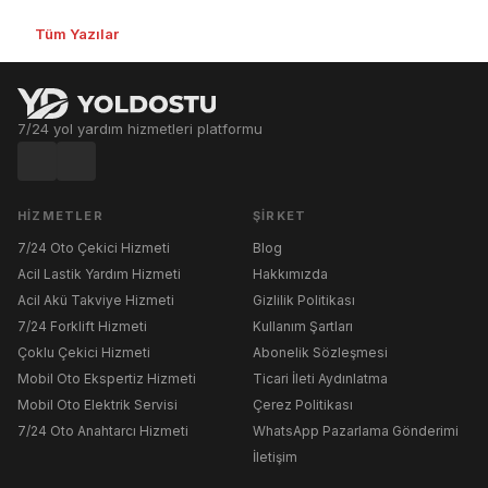
Tüm Yazılar
7/24 yol yardım hizmetleri platformu
HIZMETLER
ŞIRKET
7/24 Oto Çekici Hizmeti
Blog
Acil Lastik Yardım Hizmeti
Hakkımızda
Acil Akü Takviye Hizmeti
Gizlilik Politikası
7/24 Forklift Hizmeti
Kullanım Şartları
Çoklu Çekici Hizmeti
Abonelik Sözleşmesi
Mobil Oto Ekspertiz Hizmeti
Ticari İleti Aydınlatma
Mobil Oto Elektrik Servisi
Çerez Politikası
7/24 Oto Anahtarcı Hizmeti
WhatsApp Pazarlama Gönderimi
İletişim