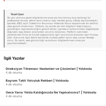
Yasal Uyarı
Bu yazı yalnızca genel bilgilendirme amacıyla hazırlanmış olup herhangi bir
profesyonel tavsiye, teknik servis önerisi veya mesleki görüş niteliği taşımamaktadır.
İçerikler, 6502 sayılı Tüketicinin Korunması Hakkında Kanun kapsamında bir taahhüt
veya garanti oluşturmaz. Yoldostu, bu yazıda yer alan bilgilerin doğruluğunu,
güncelliğini veya eksiksizliğini garanti etmez; içeriklerin kullanımından doğabilecek
doğrudan veya dolaylı zararlardan sorumlu tutulamaz. Platform üzerinden
yönlendirilen firma ve hizmet sağlayıcılarla ilgili sorumluluk tamamen ilgili firmaya
aittir. Aracınızla ilgili teknik konularda mutlaka yetkili servis veya uzman desteği
alınız. Bu içerik, web görünürlüğü ve kullanıcı bilgilendirmesi amacıyla
yayımlanmaktadır.
İlgili Yazılar
Direksiyon Titremesi: Nedenleri ve Çözümleri | Yoldostu
4 dk okuma
Bayram Tatili Yolculuk Rehberi | Yoldostu
4 dk okuma
Gece Yarısı Yolda Kaldığınızda Ne Yapmalısınız? | Yoldostu
4 dk okuma