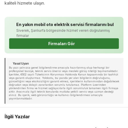
kaliteli hizmete ulaşın.
En yakın mobil oto elektrik servisi firmalarını bul
Siverek, Şanlıurfa bölgesinde hizmet veren doğrulanmış
firmalar
Firmaları Gör
Yasal Uyarı
Bu yazı yalnızca genel bilgilendirme amacıyla hazırlanmış olup herhangi bir
profesyonel tavsiye, teknik servis önerisi veya mesleki görüş niteliği taşımamaktadır.
İçerikler, 6502 sayılı Tüketicinin Korunması Hakkında Kanun kapsamında bir taahhüt
veya garanti oluşturmaz. Yoldostu, bu yazıda yer alan bilgilerin doğruluğunu,
güncelliğini veya eksiksizliğini garanti etmez; içeriklerin kullanımından doğabilecek
doğrudan veya dolaylı zararlardan sorumlu tutulamaz. Platform üzerinden
yönlendirilen firma ve hizmet sağlayıcılarla ilgili sorumluluk tamamen ilgili firmaya
aittir. Aracınızla ilgili teknik konularda mutlaka yetkili servis veya uzman desteği
alınız. Bu içerik, web görünürlüğü ve kullanıcı bilgilendirmesi amacıyla
yayımlanmaktadır.
İlgili Yazılar