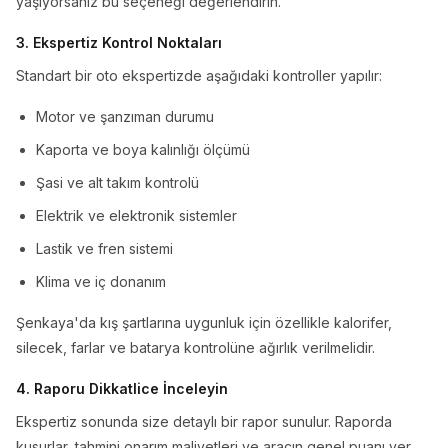
yaşıyorsanız bu seçeneği değerlendirin.
3. Ekspertiz Kontrol Noktaları
Standart bir oto ekspertizde aşağıdaki kontroller yapılır:
Motor ve şanzıman durumu
Kaporta ve boya kalınlığı ölçümü
Şasi ve alt takım kontrolü
Elektrik ve elektronik sistemler
Lastik ve fren sistemi
Klima ve iç donanım
Şenkaya'da kış şartlarına uygunluk için özellikle kalorifer,
silecek, farlar ve batarya kontrolüne ağırlık verilmelidir.
4. Raporu Dikkatlice İnceleyin
Ekspertiz sonunda size detaylı bir rapor sunulur. Raporda
kusurlar, tahmini onarım maliyetleri ve aracın genel puanı yer