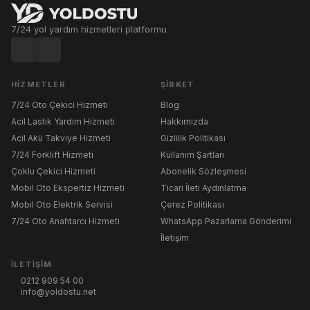
7/24 yol yardım hizmetleri platformu
HIZMETLER
ŞIRKET
7/24 Oto Çekici Hizmeti
Blog
Acil Lastik Yardım Hizmeti
Hakkımızda
Acil Akü Takviye Hizmeti
Gizlilik Politikası
7/24 Forklift Hizmeti
Kullanım Şartları
Çoklu Çekici Hizmeti
Abonelik Sözleşmesi
Mobil Oto Ekspertiz Hizmeti
Ticari İleti Aydınlatma
Mobil Oto Elektrik Servisi
Çerez Politikası
7/24 Oto Anahtarcı Hizmeti
WhatsApp Pazarlama Gönderimi
İletişim
İLETIŞIM
0212 909 54 00
info@yoldostu.net