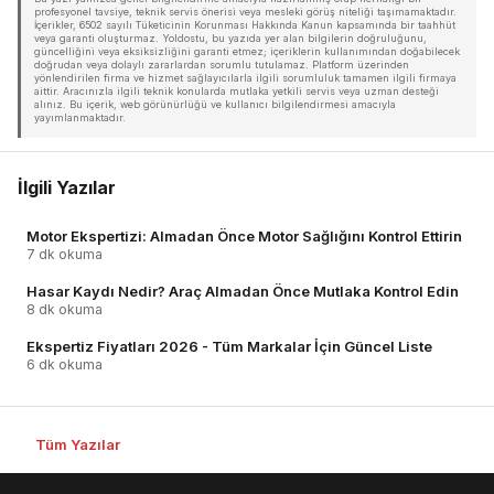
profesyonel tavsiye, teknik servis önerisi veya mesleki görüş niteliği taşımamaktadır.
İçerikler, 6502 sayılı Tüketicinin Korunması Hakkında Kanun kapsamında bir taahhüt
veya garanti oluşturmaz. Yoldostu, bu yazıda yer alan bilgilerin doğruluğunu,
güncelliğini veya eksiksizliğini garanti etmez; içeriklerin kullanımından doğabilecek
doğrudan veya dolaylı zararlardan sorumlu tutulamaz. Platform üzerinden
yönlendirilen firma ve hizmet sağlayıcılarla ilgili sorumluluk tamamen ilgili firmaya
aittir. Aracınızla ilgili teknik konularda mutlaka yetkili servis veya uzman desteği
alınız. Bu içerik, web görünürlüğü ve kullanıcı bilgilendirmesi amacıyla
yayımlanmaktadır.
İlgili Yazılar
Motor Ekspertizi: Almadan Önce Motor Sağlığını Kontrol Ettirin
7 dk okuma
Hasar Kaydı Nedir? Araç Almadan Önce Mutlaka Kontrol Edin
8 dk okuma
Ekspertiz Fiyatları 2026 - Tüm Markalar İçin Güncel Liste
6 dk okuma
Tüm Yazılar