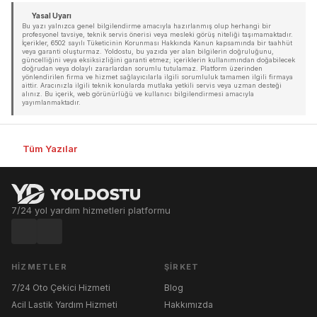
Yasal Uyarı
Bu yazı yalnızca genel bilgilendirme amacıyla hazırlanmış olup herhangi bir
profesyonel tavsiye, teknik servis önerisi veya mesleki görüş niteliği taşımamaktadır.
İçerikler, 6502 sayılı Tüketicinin Korunması Hakkında Kanun kapsamında bir taahhüt
veya garanti oluşturmaz. Yoldostu, bu yazıda yer alan bilgilerin doğruluğunu,
güncelliğini veya eksiksizliğini garanti etmez; içeriklerin kullanımından doğabilecek
doğrudan veya dolaylı zararlardan sorumlu tutulamaz. Platform üzerinden
yönlendirilen firma ve hizmet sağlayıcılarla ilgili sorumluluk tamamen ilgili firmaya
aittir. Aracınızla ilgili teknik konularda mutlaka yetkili servis veya uzman desteği
alınız. Bu içerik, web görünürlüğü ve kullanıcı bilgilendirmesi amacıyla
yayımlanmaktadır.
Tüm Yazılar
7/24 yol yardım hizmetleri platformu
HIZMETLER
ŞIRKET
7/24 Oto Çekici Hizmeti
Blog
Acil Lastik Yardım Hizmeti
Hakkımızda