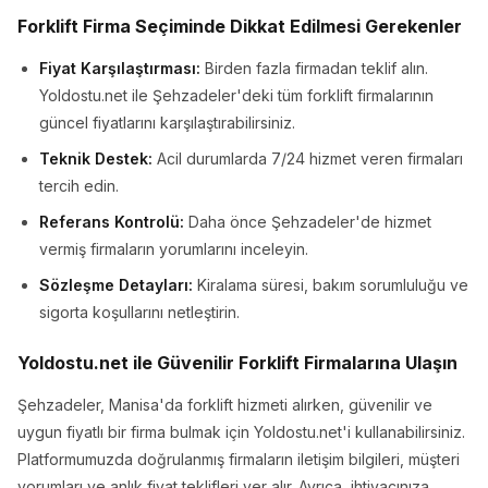
Forklift Firma Seçiminde Dikkat Edilmesi Gerekenler
Fiyat Karşılaştırması:
Birden fazla firmadan teklif alın.
Yoldostu.net ile Şehzadeler'deki tüm forklift firmalarının
güncel fiyatlarını karşılaştırabilirsiniz.
Teknik Destek:
Acil durumlarda 7/24 hizmet veren firmaları
tercih edin.
Referans Kontrolü:
Daha önce Şehzadeler'de hizmet
vermiş firmaların yorumlarını inceleyin.
Sözleşme Detayları:
Kiralama süresi, bakım sorumluluğu ve
sigorta koşullarını netleştirin.
Yoldostu.net ile Güvenilir Forklift Firmalarına Ulaşın
Şehzadeler, Manisa'da forklift hizmeti alırken, güvenilir ve
uygun fiyatlı bir firma bulmak için Yoldostu.net'i kullanabilirsiniz.
Platformumuzda doğrulanmış firmaların iletişim bilgileri, müşteri
yorumları ve anlık fiyat teklifleri yer alır. Ayrıca, ihtiyacınıza