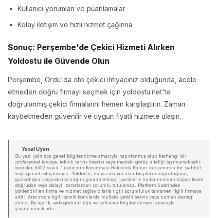
Kullanıcı yorumları ve puanlamalar
Kolay iletişim ve hızlı hizmet çağırma
Sonuç: Perşembe'de Çekici Hizmeti Alırken
Yoldostu ile Güvende Olun
Perşembe, Ordu'da oto çekici ihtiyacınız olduğunda, acele
etmeden doğru firmayı seçmek için yoldostu.net'te
doğrulanmış çekici firmalarını hemen karşılaştırın. Zaman
kaybetmeden güvenilir ve uygun fiyatlı hizmete ulaşın.
Yasal Uyarı
Bu yazı yalnızca genel bilgilendirme amacıyla hazırlanmış olup herhangi bir
profesyonel tavsiye, teknik servis önerisi veya mesleki görüş niteliği taşımamaktadır.
İçerikler, 6502 sayılı Tüketicinin Korunması Hakkında Kanun kapsamında bir taahhüt
veya garanti oluşturmaz. Yoldostu, bu yazıda yer alan bilgilerin doğruluğunu,
güncelliğini veya eksiksizliğini garanti etmez; içeriklerin kullanımından doğabilecek
doğrudan veya dolaylı zararlardan sorumlu tutulamaz. Platform üzerinden
yönlendirilen firma ve hizmet sağlayıcılarla ilgili sorumluluk tamamen ilgili firmaya
aittir. Aracınızla ilgili teknik konularda mutlaka yetkili servis veya uzman desteği
alınız. Bu içerik, web görünürlüğü ve kullanıcı bilgilendirmesi amacıyla
yayımlanmaktadır.