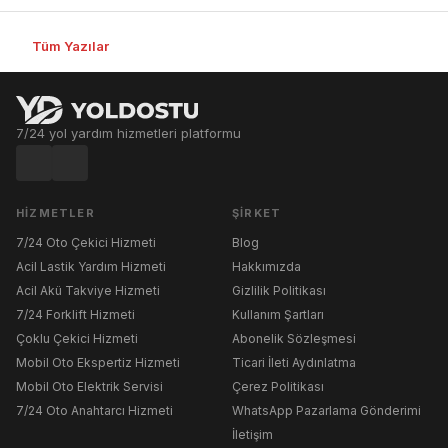
Tüm Yazılar
7/24 yol yardım hizmetleri platformu
HIZMETLER
ŞIRKET
7/24 Oto Çekici Hizmeti
Blog
Acil Lastik Yardım Hizmeti
Hakkımızda
Acil Akü Takviye Hizmeti
Gizlilik Politikası
7/24 Forklift Hizmeti
Kullanım Şartları
Çoklu Çekici Hizmeti
Abonelik Sözleşmesi
Mobil Oto Ekspertiz Hizmeti
Ticari İleti Aydınlatma
Mobil Oto Elektrik Servisi
Çerez Politikası
7/24 Oto Anahtarcı Hizmeti
WhatsApp Pazarlama Gönderimi
İletişim