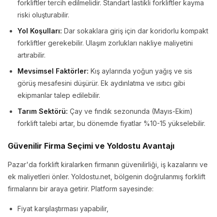
forkliftler tercih edilmelidir. Standart lastikli forkliftler kayma
riski oluşturabilir.
Yol Koşulları:
Dar sokaklara giriş için dar koridorlu kompakt
forkliftler gerekebilir. Ulaşım zorlukları nakliye maliyetini
artırabilir.
Mevsimsel Faktörler:
Kış aylarında yoğun yağış ve sis
görüş mesafesini düşürür. Ek aydınlatma ve ısıtıcı gibi
ekipmanlar talep edilebilir.
Tarım Sektörü:
Çay ve fındık sezonunda (Mayıs-Ekim)
forklift talebi artar, bu dönemde fiyatlar %10-15 yükselebilir.
Güvenilir Firma Seçimi ve Yoldostu Avantajı
Pazar'da forklift kiralarken firmanın güvenilirliği, iş kazalarını ve
ek maliyetleri önler. Yoldostu.net, bölgenin doğrulanmış forklift
firmalarını bir araya getirir. Platform sayesinde:
Fiyat karşılaştırması yapabilir,