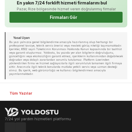
En yakın 7/24 forklift hizmeti firmalarını bul
Pazar, Rize bölgesinde hizmet veren doğrulanmış firmalar
Firmaları Gör
Yasal Uyarı
Bu yazı yalnızca genel bilgilendirme amacıyla hazırlanmış olup herhangi bir
profesyonel tavsiye, teknik servis önerisi veya mesleki görüş niteliği taşımamaktadır.
İçerikler, 6502 sayılı Tüketicinin Korunması Hakkında Kanun kapsamında bir taahhüt
veya garanti oluşturmaz. Yoldostu, bu yazıda yer alan bilgilerin doğruluğunu,
güncelliğini veya eksiksizliğini garanti etmez; içeriklerin kullanımından doğabilecek
doğrudan veya dolaylı zararlardan sorumlu tutulamaz. Platform üzerinden
yönlendirilen firma ve hizmet sağlayıcılarla ilgili sorumluluk tamamen ilgili firmaya
aittir. Aracınızla ilgili teknik konularda mutlaka yetkili servis veya uzman desteği
alınız. Bu içerik, web görünürlüğü ve kullanıcı bilgilendirmesi amacıyla
yayımlanmaktadır.
Tüm Yazılar
7/24 yol yardım hizmetleri platformu