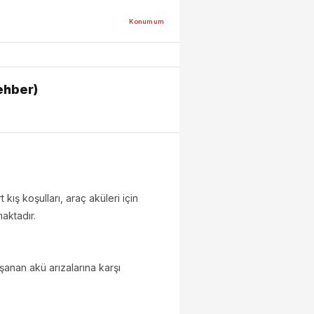
Konumum
ehber)
 kış koşulları, araç aküleri için
maktadır.
aşanan akü arızalarına karşı