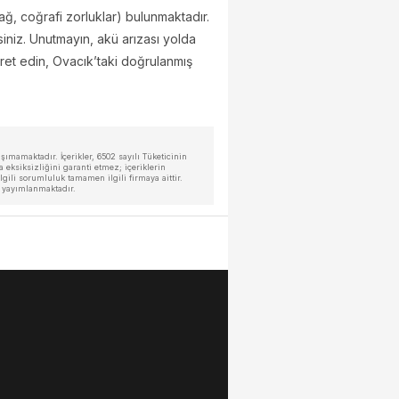
 ağ, coğrafi zorluklar) bulunmaktadır.
siniz. Unutmayın, akü arızası yolda
ret edin, Ovacık’taki doğrulanmış
ımamaktadır. İçerikler, 6502 sayılı Tüketicinin
eksiksizliğini garanti etmez; içeriklerin
ili sorumluluk tamamen ilgili firmaya aittir.
a yayımlanmaktadır.