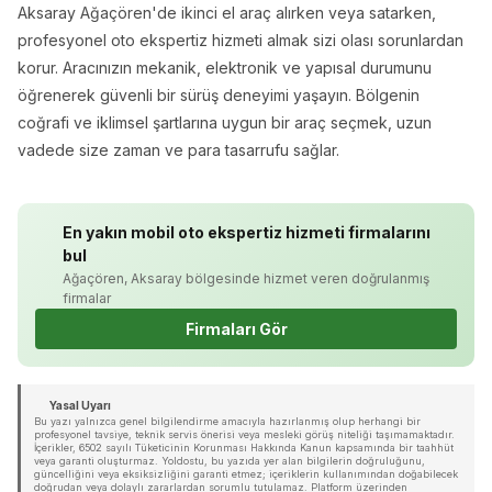
Aksaray Ağaçören'de ikinci el araç alırken veya satarken,
profesyonel oto ekspertiz hizmeti almak sizi olası sorunlardan
korur. Aracınızın mekanik, elektronik ve yapısal durumunu
öğrenerek güvenli bir sürüş deneyimi yaşayın. Bölgenin
coğrafi ve iklimsel şartlarına uygun bir araç seçmek, uzun
vadede size zaman ve para tasarrufu sağlar.
En yakın mobil oto ekspertiz hizmeti firmalarını
bul
Ağaçören, Aksaray bölgesinde hizmet veren doğrulanmış
firmalar
Firmaları Gör
Yasal Uyarı
Bu yazı yalnızca genel bilgilendirme amacıyla hazırlanmış olup herhangi bir
profesyonel tavsiye, teknik servis önerisi veya mesleki görüş niteliği taşımamaktadır.
İçerikler, 6502 sayılı Tüketicinin Korunması Hakkında Kanun kapsamında bir taahhüt
veya garanti oluşturmaz. Yoldostu, bu yazıda yer alan bilgilerin doğruluğunu,
güncelliğini veya eksiksizliğini garanti etmez; içeriklerin kullanımından doğabilecek
doğrudan veya dolaylı zararlardan sorumlu tutulamaz. Platform üzerinden