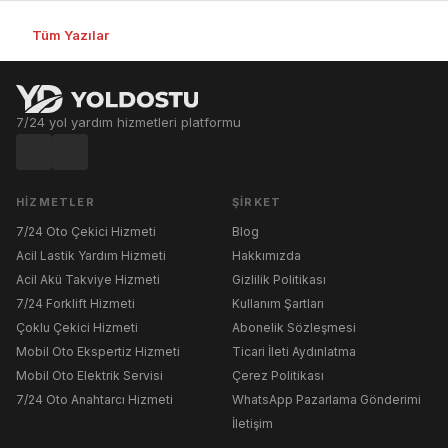
Tüm Yazılar
7/24 yol yardım hizmetleri platformu
HIZMETLER
ŞIRKET
7/24 Oto Çekici Hizmeti
Blog
Acil Lastik Yardım Hizmeti
Hakkımızda
Acil Akü Takviye Hizmeti
Gizlilik Politikası
7/24 Forklift Hizmeti
Kullanım Şartları
Çoklu Çekici Hizmeti
Abonelik Sözleşmesi
Mobil Oto Ekspertiz Hizmeti
Ticari İleti Aydınlatma
Mobil Oto Elektrik Servisi
Çerez Politikası
7/24 Oto Anahtarcı Hizmeti
WhatsApp Pazarlama Gönderimi
İletişim