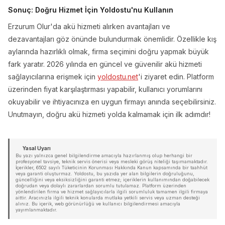
Sonuç: Doğru Hizmet İçin Yoldostu'nu Kullanın
Erzurum Olur'da akü hizmeti alırken avantajları ve
dezavantajları göz önünde bulundurmak önemlidir. Özellikle kış
aylarında hazırlıklı olmak, firma seçimini doğru yapmak büyük
fark yaratır. 2026 yılında en güncel ve güvenilir akü hizmeti
sağlayıcılarına erişmek için
yoldostu.net
'i ziyaret edin. Platform
üzerinden fiyat karşılaştırması yapabilir, kullanıcı yorumlarını
okuyabilir ve ihtiyacınıza en uygun firmayı anında seçebilirsiniz.
Unutmayın, doğru akü hizmeti yolda kalmamak için ilk adımdır!
Yasal Uyarı
Bu yazı yalnızca genel bilgilendirme amacıyla hazırlanmış olup herhangi bir
profesyonel tavsiye, teknik servis önerisi veya mesleki görüş niteliği taşımamaktadır.
İçerikler, 6502 sayılı Tüketicinin Korunması Hakkında Kanun kapsamında bir taahhüt
veya garanti oluşturmaz. Yoldostu, bu yazıda yer alan bilgilerin doğruluğunu,
güncelliğini veya eksiksizliğini garanti etmez; içeriklerin kullanımından doğabilecek
doğrudan veya dolaylı zararlardan sorumlu tutulamaz. Platform üzerinden
yönlendirilen firma ve hizmet sağlayıcılarla ilgili sorumluluk tamamen ilgili firmaya
aittir. Aracınızla ilgili teknik konularda mutlaka yetkili servis veya uzman desteği
alınız. Bu içerik, web görünürlüğü ve kullanıcı bilgilendirmesi amacıyla
yayımlanmaktadır.