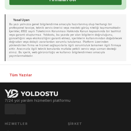
Yasal Uyarı
Bu yazı yalnızca genel bilgilendirme amacıyla hazırlanmış olup herhangi bir
profesyonel tavsiye, teknik servis önerisi veya mesleki görüş niteliği taşımamaktadır.
İçerikler, 6502 sayılı Tüketicinin Korunması Hakkında Kanun kapsamında bir taahhüt
veya garanti oluşturmaz. Yoldostu, bu yazıda yer alan bilgilerin doğruluğunu,
güncelliğini veya eksiksizliğini garanti etmez; içeriklerin kullanımından doğabilecek
doğrudan veya dolaylı zararlardan sorumlu tutulamaz. Platform üzerinden
yönlendirilen firma ve hizmet sağlayıcılarla ilgili sorumluluk tamamen ilgili firmaya
aittir. Aracınızla ilgili teknik konularda mutlaka yetkili servis veya uzman desteği
alınız. Bu içerik, web görünürlüğü ve kullanıcı bilgilendirmesi amacıyla
yayımlanmaktadır.
Tüm Yazılar
7/24 yol yardım hizmetleri platformu
HIZMETLER
ŞIRKET