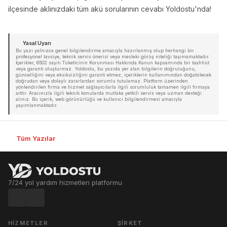
ilçesinde aklınızdaki tüm akü sorularının cevabı Yoldostu'nda!
Yasal Uyarı
Bu yazı yalnızca genel bilgilendirme amacıyla hazırlanmış olup herhangi bir
profesyonel tavsiye, teknik servis önerisi veya mesleki görüş niteliği taşımamaktadır.
İçerikler, 6502 sayılı Tüketicinin Korunması Hakkında Kanun kapsamında bir taahhüt
veya garanti oluşturmaz. Yoldostu, bu yazıda yer alan bilgilerin doğruluğunu,
güncelliğini veya eksiksizliğini garanti etmez; içeriklerin kullanımından doğabilecek
doğrudan veya dolaylı zararlardan sorumlu tutulamaz. Platform üzerinden
yönlendirilen firma ve hizmet sağlayıcılarla ilgili sorumluluk tamamen ilgili firmaya
aittir. Aracınızla ilgili teknik konularda mutlaka yetkili servis veya uzman desteği
alınız. Bu içerik, web görünürlüğü ve kullanıcı bilgilendirmesi amacıyla
yayımlanmaktadır.
Tüm Yazılar
7/24 yol yardım hizmetleri platformu
HIZMETLER
ŞIRKET