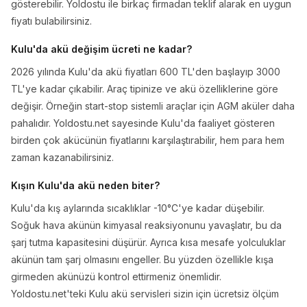
gösterebilir. Yoldostu ile birkaç firmadan teklif alarak en uygun
fiyatı bulabilirsiniz.
Kulu'da akü değişim ücreti ne kadar?
2026 yılında Kulu'da akü fiyatları 600 TL'den başlayıp 3000
TL'ye kadar çıkabilir. Araç tipinize ve akü özelliklerine göre
değişir. Örneğin start-stop sistemli araçlar için AGM aküler daha
pahalıdır. Yoldostu.net sayesinde Kulu'da faaliyet gösteren
birden çok akücünün fiyatlarını karşılaştırabilir, hem para hem
zaman kazanabilirsiniz.
Kışın Kulu'da akü neden biter?
Kulu'da kış aylarında sıcaklıklar -10°C'ye kadar düşebilir.
Soğuk hava akünün kimyasal reaksiyonunu yavaşlatır, bu da
şarj tutma kapasitesini düşürür. Ayrıca kısa mesafe yolculuklar
akünün tam şarj olmasını engeller. Bu yüzden özellikle kışa
girmeden akünüzü kontrol ettirmeniz önemlidir.
Yoldostu.net'teki Kulu akü servisleri sizin için ücretsiz ölçüm