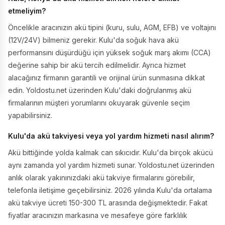
etmeliyim?
Öncelikle aracınızın akü tipini (kuru, sulu, AGM, EFB) ve voltajını
(12V/24V) bilmeniz gerekir. Kulu'da soğuk hava akü
performansını düşürdüğü için yüksek soğuk marş akımı (CCA)
değerine sahip bir akü tercih edilmelidir. Ayrıca hizmet
alacağınız firmanın garantili ve orijinal ürün sunmasına dikkat
edin. Yoldostu.net üzerinden Kulu'daki doğrulanmış akü
firmalarının müşteri yorumlarını okuyarak güvenle seçim
yapabilirsiniz.
Kulu'da akü takviyesi veya yol yardım hizmeti nasıl alırım?
Akü bittiğinde yolda kalmak can sıkıcıdır. Kulu'da birçok akücü
aynı zamanda yol yardım hizmeti sunar. Yoldostu.net üzerinden
anlık olarak yakınınızdaki akü takviye firmalarını görebilir,
telefonla iletişime geçebilirsiniz. 2026 yılında Kulu'da ortalama
akü takviye ücreti 150-300 TL arasında değişmektedir. Fakat
fiyatlar aracınızın markasına ve mesafeye göre farklılık