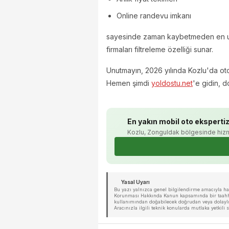
Online randevu imkanı
sayesinde zaman kaybetmeden en uygu
firmaları filtreleme özelliği sunar.
Unutmayın, 2026 yılında Kozlu'da oto e
Hemen şimdi
yoldostu.net
'e gidin, d
En yakın mobil oto ekspertiz
Kozlu, Zonguldak bölgesinde hizm
Yasal Uyarı
Bu yazı yalnızca genel bilgilendirme amacıyla hazı
Korunması Hakkında Kanun kapsamında bir taahhüt 
kullanımından doğabilecek doğrudan veya dolaylı 
Aracınızla ilgili teknik konularda mutlaka yetkil