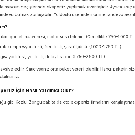
le mevsim geçişlerinde ekspertiz yaptırmak avantajlıdır. Ayrıca araç 
ndevu bulmak zorlaşabilir; Yoldostu üzerinden online randevu avanta
yim?
takım görsel muayenesi, motor ses dinleme. (Genellikle 750-1.000 TL
k kompresyon testi, fren testi, şasi ölçümü. (1.000-1.750 TL)
isayarlı test, yol testi, detaylı rapor. (1.750-2.500 TL)
tavsiye edilir. Satıcıysanız orta paket yeterli olabilir. Hangi paketin
ilirsiniz.
ertiz İçin Nasıl Yardımcı Olur?
ğu gibi Kozlu, Zonguldak'ta da oto ekspertiz firmalarını karşılaştırma