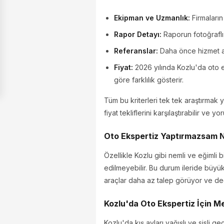
Ekipman ve Uzmanlık:
Firmaların
Rapor Detayı:
Raporun fotoğraflı, 
Referanslar:
Daha önce hizmet al
Fiyat:
2026 yılında Kozlu'da oto e
göre farklılık gösterir.
Tüm bu kriterleri tek tek araştırmak 
fiyat tekliflerini karşılaştırabilir ve y
Oto Ekspertiz Yaptırmazsam N
Özellikle Kozlu gibi nemli ve eğimli 
edilmeyebilir. Bu durum ileride büyü
araçlar daha az talep görüyor ve de
Kozlu'da Oto Ekspertiz İçin M
Kozlu'da kış ayları yağışlı ve sisli g