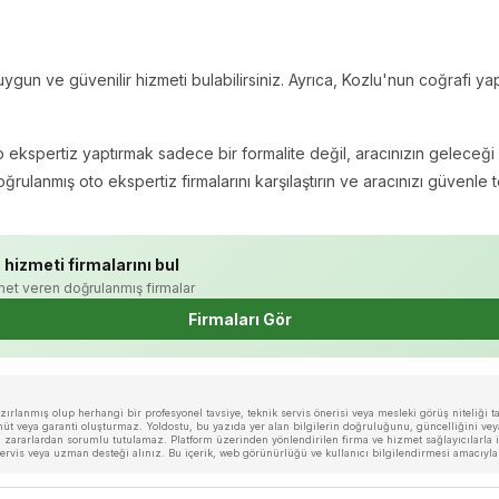
n ve güvenilir hizmeti bulabilirsiniz. Ayrıca, Kozlu'nun coğrafi ya
kspertiz yaptırmak sadece bir formalite değil, aracınızın geleceği için
oğrulanmış oto ekspertiz firmalarını karşılaştırın ve aracınızı güvenle t
 hizmeti firmalarını bul
et veren doğrulanmış firmalar
Firmaları Gör
rlanmış olup herhangi bir profesyonel tavsiye, teknik servis önerisi veya mesleki görüş niteliği taş
veya garanti oluşturmaz. Yoldostu, bu yazıda yer alan bilgilerin doğruluğunu, güncelliğini veya 
zararlardan sorumlu tutulamaz. Platform üzerinden yönlendirilen firma ve hizmet sağlayıcılarla ilg
i servis veya uzman desteği alınız. Bu içerik, web görünürlüğü ve kullanıcı bilgilendirmesi amacıyl