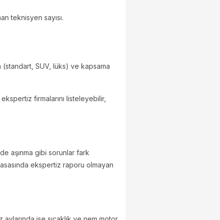
man teknisyen sayısı.
ca (standart, SUV, lüks) ve kapsama
pertiz firmalarını listeleyebilir,
nde aşınma gibi sorunlar fark
piyasasında ekspertiz raporu olmayan
Yaz aylarında ise sıcaklık ve nem motor