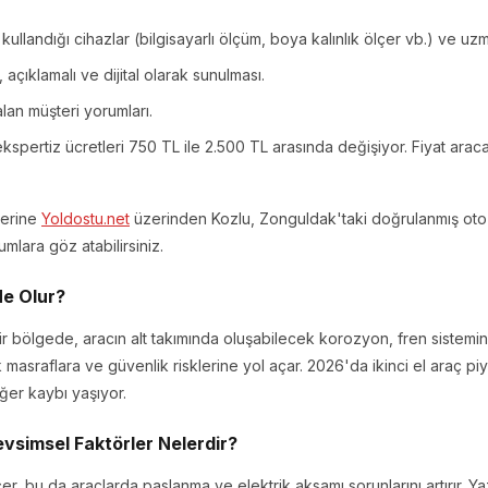
 kullandığı cihazlar (bilgisayarlı ölçüm, boya kalınlık ölçer vb.) ve uz
açıklamalı ve dijital olarak sunulması.
an müşteri yorumları.
kspertiz ücretleri 750 TL ile 2.500 TL arasında değişiyor. Fiyat ara
yerine
Yoldostu.net
üzerinden Kozlu, Zonguldak'taki doğrulanmış oto eks
orumlara göz atabilirsiniz.
e Olur?
bir bölgede, aracın alt takımında oluşabilecek korozyon, fren sistemi
k masraflara ve güvenlik risklerine yol açar. 2026'da ikinci el araç 
ğer kaybı yaşıyor.
evsimsel Faktörler Nelerdir?
eçer, bu da araçlarda paslanma ve elektrik aksamı sorunlarını artırır. 