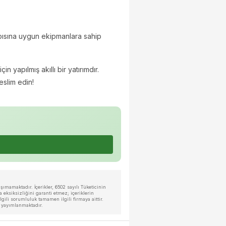
pısına uygun ekipmanlara sahip
 yapılmış akıllı bir yatırımdır.
eslim edin!
ımamaktadır. İçerikler, 6502 sayılı Tüketicinin
eksiksizliğini garanti etmez; içeriklerin
ili sorumluluk tamamen ilgili firmaya aittir.
a yayımlanmaktadır.