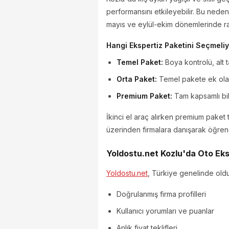
performansını etkileyebilir. Bu neden
mayıs ve eylül-ekim dönemlerinde ra
Hangi Ekspertiz Paketini Seçmeli
Temel Paket:
Boya kontrolü, alt 
Orta Paket:
Temel pakete ek olara
Premium Paket:
Tam kapsamlı bilg
İkinci el araç alırken premium paket 
üzerinden firmalara danışarak öğreneb
Yoldostu.net Kozlu'da Oto Eksp
Yoldostu.net
, Türkiye genelinde oldu
Doğrulanmış firma profilleri
Kullanıcı yorumları ve puanlar
Anlık fiyat teklifleri