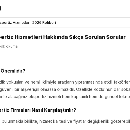
spertiz Hizmetleri: 2026 Rehberi
ertiz Hizmetleri Hakkında Sıkça Sorulan Sorular
5dk okuma
 Önemlidir?
dik yokuşları ve nemli iklimiyle araçların yıpranmasında etkili faktörler
üvenli bir alışverişin olmazsa olmazıdır. Özellikle Kozlu'nun dar sokak
edenle alacağınız ekspertiz hizmeti hem kapsamlı hem de güncel teknolo
iz Firmaları Nasıl Karşılaştırılır?
bulunmakla birlikte, hizmet kalitesi ve fiyatlar değişkenlik gösterebili