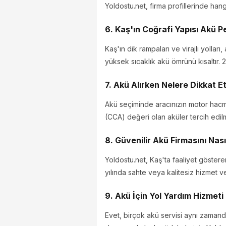
Yoldostu.net, firma profillerinde hangi 
6. Kaş'ın Coğrafi Yapısı Akü P
Kaş'ın dik rampaları ve virajlı yollar
yüksek sıcaklık akü ömrünü kısaltır. 2
7. Akü Alırken Nelere Dikkat E
Akü seçiminde aracınızın motor hacmi
(CCA) değeri olan aküler tercih edilm
8. Güvenilir Akü Firmasını Nas
Yoldostu.net, Kaş'ta faaliyet gösteren
yılında sahte veya kalitesiz hizmet v
9. Akü İçin Yol Yardım Hizmeti
Evet, birçok akü servisi aynı zamand