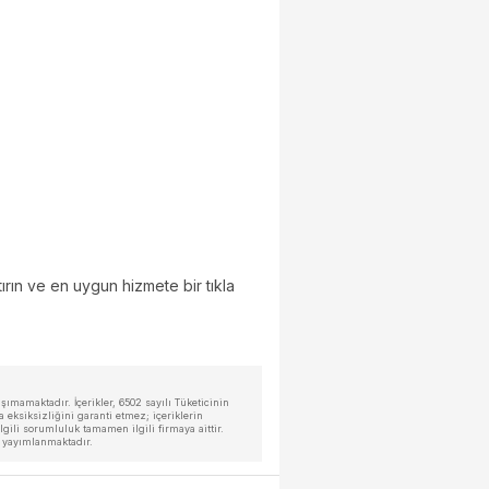
ırın ve en uygun hizmete bir tıkla
ımamaktadır. İçerikler, 6502 sayılı Tüketicinin
eksiksizliğini garanti etmez; içeriklerin
ili sorumluluk tamamen ilgili firmaya aittir.
a yayımlanmaktadır.