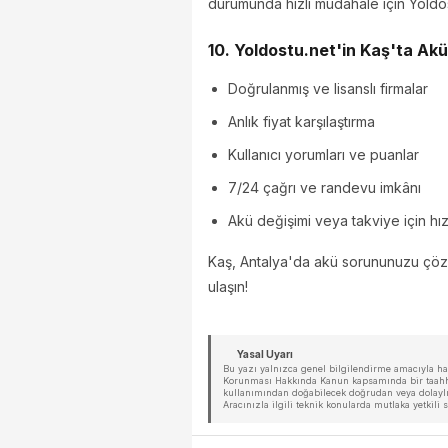
durumunda hızlı müdahale için Yoldostu
10. Yoldostu.net'in Kaş'ta Akü
Doğrulanmış ve lisanslı firmalar
Anlık fiyat karşılaştırma
Kullanıcı yorumları ve puanlar
7/24 çağrı ve randevu imkânı
Akü değişimi veya takviye için hızl
Kaş, Antalya'da akü sorununuzu çö
ulaşın!
Yasal Uyarı
Bu yazı yalnızca genel bilgilendirme amacıyla hazı
Korunması Hakkında Kanun kapsamında bir taahhüt 
kullanımından doğabilecek doğrudan veya dolaylı 
Aracınızla ilgili teknik konularda mutlaka yetkil