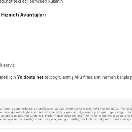
.net'teki acil servisleri kullanın.
 Hizmeti Avantajları
ı servis
zmek için
Yoldostu.net
'te doğrulanmış Akü firmalarını hemen karşılaşt
rlanmış olup herhangi bir profesyonel tavsiye, teknik servis önerisi veya mesleki görüş niteliği taş
veya garanti oluşturmaz. Yoldostu, bu yazıda yer alan bilgilerin doğruluğunu, güncelliğini veya 
zararlardan sorumlu tutulamaz. Platform üzerinden yönlendirilen firma ve hizmet sağlayıcılarla ilg
i servis veya uzman desteği alınız. Bu içerik, web görünürlüğü ve kullanıcı bilgilendirmesi amacıyl