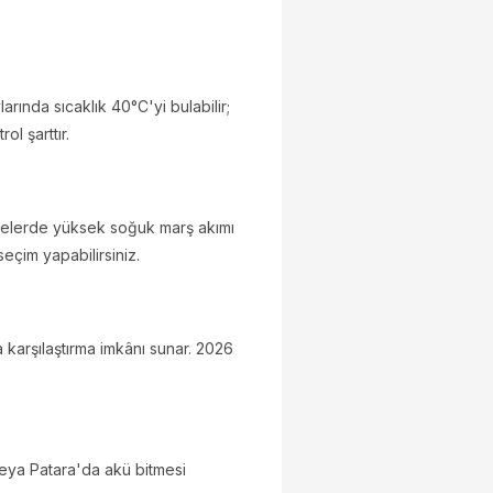
arında sıcaklık 40°C'yi bulabilir;
ol şarttır.
ölgelerde yüksek soğuk marş akımı
eçim yapabilirsiniz.
a karşılaştırma imkânı sunar. 2026
veya Patara'da akü bitmesi