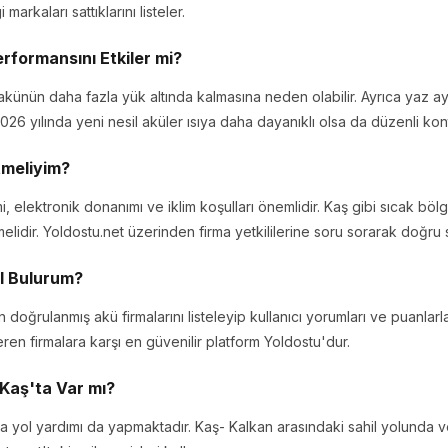
markaları sattıklarını listeler.
erformansını Etkiler mi?
ı, akünün daha fazla yük altında kalmasına neden olabilir. Ayrıca yaz ayl
026 yılında yeni nesil aküler ısıya daha dayanıklı olsa da düzenli kontr
tmeliyim?
, elektronik donanımı ve iklim koşulları önemlidir. Kaş gibi sıcak b
elidir. Yoldostu.net üzerinden firma yetkililerine soru sorarak doğru s
ıl Bulurum?
 doğrulanmış akü firmalarını listeleyip kullanıcı yorumları ve puanlarl
eren firmalara karşı en güvenilir platform Yoldostu'dur.
 Kaş'ta Var mı?
a yol yardımı da yapmaktadır. Kaş- Kalkan arasındaki sahil yolunda 