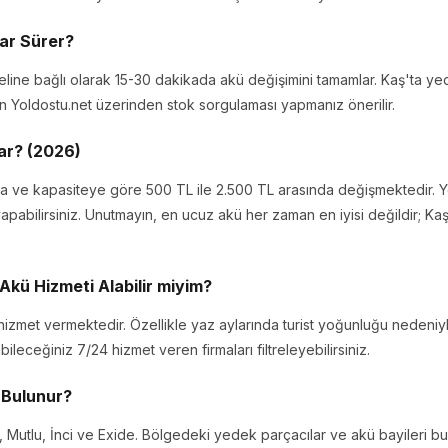
ar Sürer?
deline bağlı olarak 15-30 dakikada akü değişimini tamamlar. Kaş'ta 
en Yoldostu.net üzerinden stok sorgulaması yapmanız önerilir.
dar? (2026)
rka ve kapasiteye göre 500 TL ile 2.500 TL arasında değişmektedir. Y
a yapabilirsiniz. Unutmayın, en ucuz akü her zaman en iyisi değildir; Kaş
Akü Hizmeti Alabilir miyim?
hizmet vermektedir. Özellikle yaz aylarında turist yoğunluğu nedeniyle
ileceğiniz 7/24 hizmet veren firmaları filtreleyebilirsiniz.
 Bulunur?
, Mutlu, İnci ve Exide. Bölgedeki yedek parçacılar ve akü bayileri bu