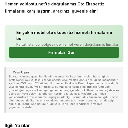
Hemen yoldostu.net'te doğrulanmış Oto Ekspertiz
firmalarını karşılaştırın, aracınızı güvenle alın!
En yakın mobil oto ekspertiz hizmeti firmalarını
bul
Kartal, İstanbul bölgesinde hizmet veren doğrulanmış firmalar
Firmaları Gör
Yasal Uyarı
Bu yazı yalnızca genel bilgilendirme amacıyla hazırlanmış olup herhangi bir
profesyonel tavsiye, teknik servis önerisi veya mesleki görüş niteliği taşımamaktadır.
İçerikler, 6502 sayılı Tüketicinin Korunması Hakkında Kanun kapsamında bir taahhüt
veya garanti oluşturmaz. Yoldostu, bu yazıda yer alan bilgilerin doğruluğunu,
güncelliğini veya eksiksizliğini garanti etmez; içeriklerin kullanımından doğabilecek
doğrudan veya dolaylı zararlardan sorumlu tutulamaz. Platform üzerinden
yönlendirilen firma ve hizmet sağlayıcılarla ilgili sorumluluk tamamen ilgili firmaya
aittir. Aracınızla ilgili teknik konularda mutlaka yetkili servis veya uzman desteği
alınız. Bu içerik, web görünürlüğü ve kullanıcı bilgilendirmesi amacıyla
yayımlanmaktadır.
İlgili Yazılar