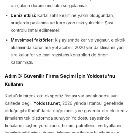
parçaların durumu mutlaka sorgulanmalı.
Deniz etkisi:
Kartal sahil kesimine yakın olduğundan,
araçlarda paslanma ve korozyon riski yüksektir. Şasi
kontrolü ihmal edilmemeli.
Mevsimsel faktörler:
Kış aylarında kar ve yağmur, elektrik
aksamında sorunlara yol açabilir. 2026 yılında klimanın yanı
sıra kalorifer ve cam rezistans kontrolleri de önem
kazanmıştır.
Adım 3: Güvenilir Firma Seçimi İçin Yoldostu'nu
Kullanın
Kartal'da birçok oto ekspertiz firması var ancak hepsi aynı
kalitede değil.
Yoldostu.net
, 2026 yılında İstanbul genelinde
olduğu gibi Kartal'da da doğrulanmış ve güvenilir oto ekspertiz
firmalarını tek platformda sunuyor. Yoldostu sayesinde
firmaların müşteri yorumlarını, hizmet paketlerini ve fiyatlarını
karşılaştırabilirsiniz. Ayrıca, işletmelerin iletişim bilgilerine ve