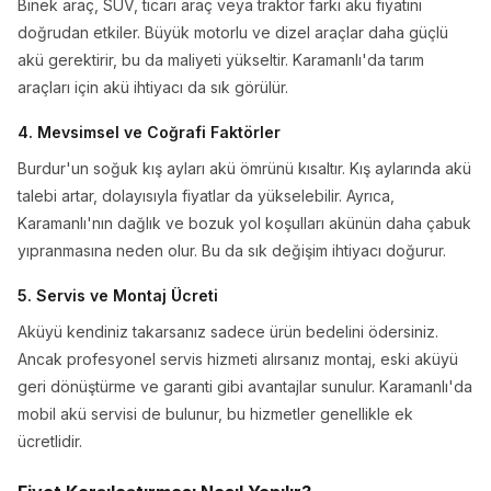
Binek araç, SUV, ticari araç veya traktör farkı akü fiyatını
doğrudan etkiler. Büyük motorlu ve dizel araçlar daha güçlü
akü gerektirir, bu da maliyeti yükseltir. Karamanlı'da tarım
araçları için akü ihtiyacı da sık görülür.
4. Mevsimsel ve Coğrafi Faktörler
Burdur'un soğuk kış ayları akü ömrünü kısaltır. Kış aylarında akü
talebi artar, dolayısıyla fiyatlar da yükselebilir. Ayrıca,
Karamanlı'nın dağlık ve bozuk yol koşulları akünün daha çabuk
yıpranmasına neden olur. Bu da sık değişim ihtiyacı doğurur.
5. Servis ve Montaj Ücreti
Aküyü kendiniz takarsanız sadece ürün bedelini ödersiniz.
Ancak profesyonel servis hizmeti alırsanız montaj, eski aküyü
geri dönüştürme ve garanti gibi avantajlar sunulur. Karamanlı'da
mobil akü servisi de bulunur, bu hizmetler genellikle ek
ücretlidir.