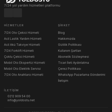
7/24 yol yardım hizmetleri platformu
HIZMETLER
ŞIRKET
7/24 Oto Çekici Hizmeti
Blog
Acil Lastik Yardım Hizmeti
Hakkımızda
Acil Akü Takviye Hizmeti
Gizlilik Politikası
7/24 Forklift Hizmeti
Kullanım Şartları
Çoklu Çekici Hizmeti
Abonelik Sözleşmesi
Mobil Oto Ekspertiz Hizmeti
Ticari İleti Aydınlatma
Mobil Oto Elektrik Servisi
Çerez Politikası
7/24 Oto Anahtarcı Hizmeti
WhatsApp Pazarlama Gönderimi
İletişim
İLETIŞIM
0212 909 54 00
info@yoldostu.net