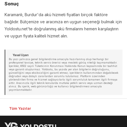
Sonuç
Karamanlı, Burdur'da akü hizmeti fiyatları birçok faktöre
bağlıdır. Bütçenize ve aracınıza en uygun seçeneği bulmak için
Yoldostu.net'te doğrulanmış akü firmalarını hemen karşılaştırın
ve uygun fiyata kaliteli hizmet alın.
Yasal Uyarı
Bu yazı yalnızca genel bilgilendirme amacıyla hazırlanmış olup herhangi bir
profesyonel tavsiye, teknik servis önerisi veya mesleki görüş niteliği taşımamaktadır.
İçerikler, 6502 sayılı Tüketicinin Korunması Hakkında Kanun kapsamında bir taahhüt
veya garanti oluşturmaz. Yoldostu, bu yazıda yer alan bilgilerin doğruluğunu,
güncelliğini veya eksiksizliğini garanti etmez; içeriklerin kullanımından doğabilecek
doğrudan veya dolaylı zararlardan sorumlu tutulamaz. Platform üzerinden
yönlendirilen firma ve hizmet sağlayıcılarla ilgili sorumluluk tamamen ilgili firmaya
aittir. Aracınızla ilgili teknik konularda mutlaka yetkili servis veya uzman desteği
alınız. Bu içerik, web görünürlüğü ve kullanıcı bilgilendirmesi amacıyla
yayımlanmaktadır.
Tüm Yazılar