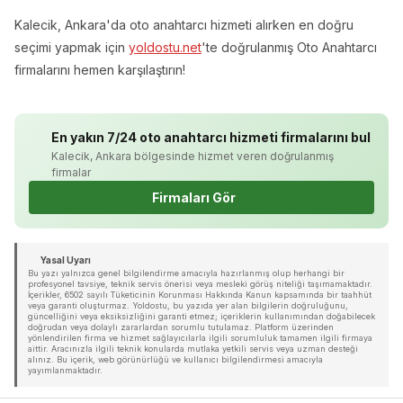
Kalecik, Ankara'da oto anahtarcı hizmeti alırken en doğru
seçimi yapmak için
yoldostu.net
'te doğrulanmış Oto Anahtarcı
firmalarını hemen karşılaştırın!
En yakın 7/24 oto anahtarcı hizmeti firmalarını bul
Kalecik, Ankara bölgesinde hizmet veren doğrulanmış
firmalar
Firmaları Gör
Yasal Uyarı
Bu yazı yalnızca genel bilgilendirme amacıyla hazırlanmış olup herhangi bir
profesyonel tavsiye, teknik servis önerisi veya mesleki görüş niteliği taşımamaktadır.
İçerikler, 6502 sayılı Tüketicinin Korunması Hakkında Kanun kapsamında bir taahhüt
veya garanti oluşturmaz. Yoldostu, bu yazıda yer alan bilgilerin doğruluğunu,
güncelliğini veya eksiksizliğini garanti etmez; içeriklerin kullanımından doğabilecek
doğrudan veya dolaylı zararlardan sorumlu tutulamaz. Platform üzerinden
yönlendirilen firma ve hizmet sağlayıcılarla ilgili sorumluluk tamamen ilgili firmaya
aittir. Aracınızla ilgili teknik konularda mutlaka yetkili servis veya uzman desteği
alınız. Bu içerik, web görünürlüğü ve kullanıcı bilgilendirmesi amacıyla
yayımlanmaktadır.