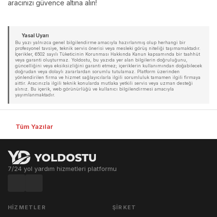
aracınızı güvence altına alın!
Yasal Uyarı
Bu yazı yalnızca genel bilgilendirme amacıyla hazırlanmış olup herhangi bir
profesyonel tavsiye, teknik servis önerisi veya mesleki görüş niteliği taşımamaktadır.
İçerikler, 6502 sayılı Tüketicinin Korunması Hakkında Kanun kapsamında bir taahhüt
veya garanti oluşturmaz. Yoldostu, bu yazıda yer alan bilgilerin doğruluğunu,
güncelliğini veya eksiksizliğini garanti etmez; içeriklerin kullanımından doğabilecek
doğrudan veya dolaylı zararlardan sorumlu tutulamaz. Platform üzerinden
yönlendirilen firma ve hizmet sağlayıcılarla ilgili sorumluluk tamamen ilgili firmaya
aittir. Aracınızla ilgili teknik konularda mutlaka yetkili servis veya uzman desteği
alınız. Bu içerik, web görünürlüğü ve kullanıcı bilgilendirmesi amacıyla
yayımlanmaktadır.
Tüm Yazılar
7/24 yol yardım hizmetleri platformu
HIZMETLER
ŞIRKET