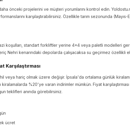
n daha önceki projelerini ve müşteri yorumlarını kontrol edin. Yoldostu
rformanslarını karşılaştırabilirsiniz. Özellikle tarım sezonunda (Mayıs-
azi koşulları, standart forkliftler yerine 4x4 veya paletli modelleri ger
, Meriç Nehri kenarındaki depolarda çalışacaksa su geçirmez özellikli e
yat Karşılaştırması
 dahil veya hariç olmak üzere değişir. İpsala'da ortalama günlük kiral
iralamalarda %20'ye varan indirimler mümkün. Fiyat karşılaştırması 
n teklifleri anında görebilirsiniz.
/gün
ek ücret