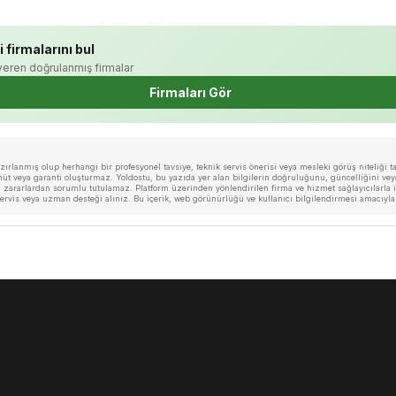
i firmalarını bul
veren doğrulanmış firmalar
Firmaları Gör
rlanmış olup herhangi bir profesyonel tavsiye, teknik servis önerisi veya mesleki görüş niteliği taş
veya garanti oluşturmaz. Yoldostu, bu yazıda yer alan bilgilerin doğruluğunu, güncelliğini veya 
zararlardan sorumlu tutulamaz. Platform üzerinden yönlendirilen firma ve hizmet sağlayıcılarla ilg
i servis veya uzman desteği alınız. Bu içerik, web görünürlüğü ve kullanıcı bilgilendirmesi amacıyl