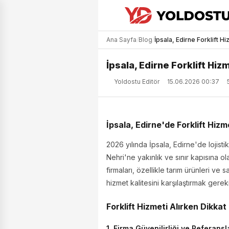
Ana Sayfa
/
Blog
/
İpsala, Edirne Forklift H
İpsala, Edirne Forklift Hiz
Yoldostu Editör
15.06.2026 00:37
İpsala, Edirne'de Forklift Hiz
2026 yılında İpsala, Edirne'de lojisti
Nehri'ne yakınlık ve sınır kapısına ola
firmaları, özellikle tarım ürünleri ve
hizmet kalitesini karşılaştırmak gerek
Forklift Hizmeti Alırken Dikka
1. Firma Güvenilirliği ve Referansl