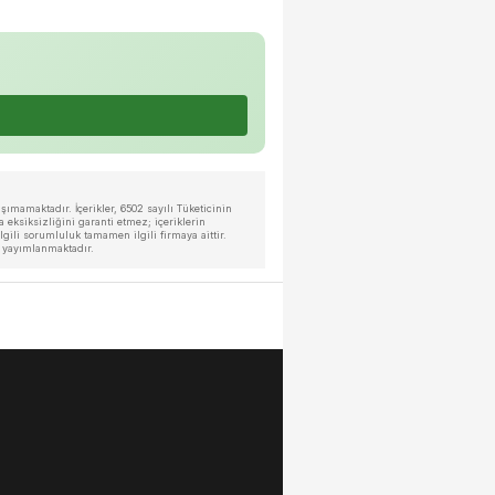
ımamaktadır. İçerikler, 6502 sayılı Tüketicinin
eksiksizliğini garanti etmez; içeriklerin
ili sorumluluk tamamen ilgili firmaya aittir.
a yayımlanmaktadır.