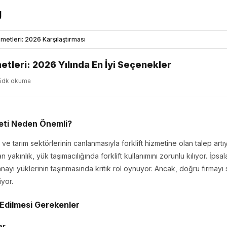
izmetleri: 2026 Karşılaştırması
metleri: 2026 Yılında En İyi Seçenekler
5dk okuma
meti Neden Önemli?
k ve tarım sektörlerinin canlanmasıyla forklift hizmetine olan talep art
n yakınlık, yük taşımacılığında forklift kullanımını zorunlu kılıyor. İpsa
 sanayi yüklerinin taşınmasında kritik rol oynuyor. Ancak, doğru firmayı 
iyor.
t Edilmesi Gerekenler
ar