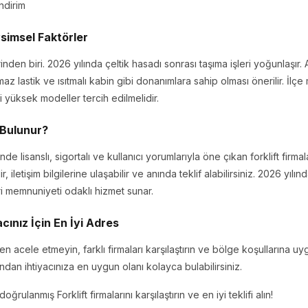
ndirim
simsel Faktörler
lerinden biri. 2026 yılında çeltik hasadı sonrası taşıma işleri yoğunlaşır.
az lastik ve ısıtmalı kabin gibi donanımlara sahip olması önerilir. İl
i yüksek modeller tercih edilmelidir.
l Bulunur?
e lisanslı, sigortalı ve kullanıcı yorumlarıyla öne çıkan forklift firmala
r, iletişim bilgilerine ulaşabilir ve anında teklif alabilirsiniz. 2026 y
ri memnuniyeti odaklı hizmet sunar.
acınız İçin En İyi Adres
rken acele etmeyin, farklı firmaları karşılaştırın ve bölge koşullarına 
dan ihtiyacınıza en uygun olanı kolayca bulabilirsiniz.
rulanmış Forklift firmalarını karşılaştırın ve en iyi teklifi alın!