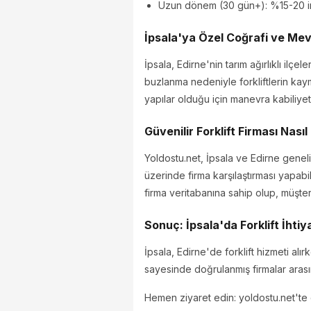
Uzun dönem (30 gün+): %15-20 i
İpsala'ya Özel Coğrafi ve Mev
İpsala, Edirne'nin tarım ağırlıklı ilçe
buzlanma nedeniyle forkliftlerin kaym
yapılar olduğu için manevra kabiliyet
Güvenilir Forklift Firması Nası
Yoldostu.net, İpsala ve Edirne genelind
üzerinde firma karşılaştırması yapabili
firma veritabanına sahip olup, müşte
Sonuç: İpsala'da Forklift İhtiy
İpsala, Edirne'de forklift hizmeti alı
sayesinde doğrulanmış firmalar arasın
Hemen ziyaret edin: yoldostu.net'te doğ