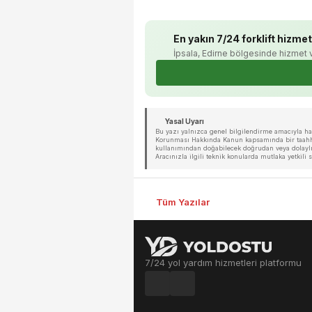
En yakın 7/24 forklift hizmet
İpsala, Edirne bölgesinde hizmet 
Yasal Uyarı
Bu yazı yalnızca genel bilgilendirme amacıyla hazı
Korunması Hakkında Kanun kapsamında bir taahhüt 
kullanımından doğabilecek doğrudan veya dolaylı 
Aracınızla ilgili teknik konularda mutlaka yetkil
Tüm Yazılar
7/24 yol yardım hizmetleri platformu