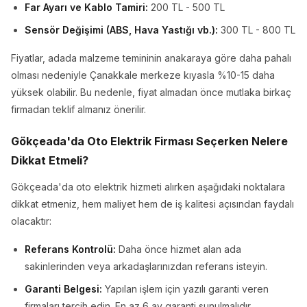
Far Ayarı ve Kablo Tamiri:
200 TL - 500 TL
Sensör Değişimi (ABS, Hava Yastığı vb.):
300 TL - 800 TL
Fiyatlar, adada malzeme temininin anakaraya göre daha pahalı
olması nedeniyle Çanakkale merkeze kıyasla %10-15 daha
yüksek olabilir. Bu nedenle, fiyat almadan önce mutlaka birkaç
firmadan teklif almanız önerilir.
Gökçeada'da Oto Elektrik Firması Seçerken Nelere
Dikkat Etmeli?
Gökçeada'da oto elektrik hizmeti alırken aşağıdaki noktalara
dikkat etmeniz, hem maliyet hem de iş kalitesi açısından faydalı
olacaktır:
Referans Kontrolü:
Daha önce hizmet alan ada
sakinlerinden veya arkadaşlarınızdan referans isteyin.
Garanti Belgesi:
Yapılan işlem için yazılı garanti veren
firmaları tercih edin. En az 6 ay garanti sunulmalıdır.