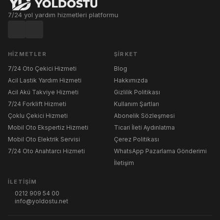
7/24 yol yardım hizmetleri platformu
HIZMETLER
ŞIRKET
7/24 Oto Çekici Hizmeti
Blog
Acil Lastik Yardım Hizmeti
Hakkımızda
Acil Akü Takviye Hizmeti
Gizlilik Politikası
7/24 Forklift Hizmeti
Kullanım Şartları
Çoklu Çekici Hizmeti
Abonelik Sözleşmesi
Mobil Oto Ekspertiz Hizmeti
Ticari İleti Aydınlatma
Mobil Oto Elektrik Servisi
Çerez Politikası
7/24 Oto Anahtarcı Hizmeti
WhatsApp Pazarlama Gönderimi
İletişim
İLETIŞIM
0212 909 54 00
info@yoldostu.net