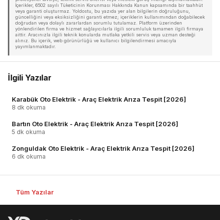
İçerikler, 6502 sayılı Tüketicinin Korunması Hakkında Kanun kapsamında bir taahhüt
veya garanti oluşturmaz. Yoldostu, bu yazıda yer alan bilgilerin doğruluğunu,
güncelliğini veya eksiksizliğini garanti etmez; içeriklerin kullanımından doğabilecek
doğrudan veya dolaylı zararlardan sorumlu tutulamaz. Platform üzerinden
yönlendirilen firma ve hizmet sağlayıcılarla ilgili sorumluluk tamamen ilgili firmaya
aittir. Aracınızla ilgili teknik konularda mutlaka yetkili servis veya uzman desteği
alınız. Bu içerik, web görünürlüğü ve kullanıcı bilgilendirmesi amacıyla
yayımlanmaktadır.
İlgili Yazılar
Karabük Oto Elektrik - Araç Elektrik Arıza Tespit [2026]
8 dk okuma
Bartın Oto Elektrik - Araç Elektrik Arıza Tespit [2026]
5 dk okuma
Zonguldak Oto Elektrik - Araç Elektrik Arıza Tespit [2026]
6 dk okuma
Tüm Yazılar