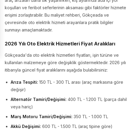
araç arızaları daha sık yaşanırken, kış aylarında ada içi yol
koşulları ve feribot seferlerinin aksaması gibi faktörler hizmete
erişimi zorlaştırabilir. Bu maliyet rehberi, Gökçeada ve
çevresinde oto elektrik hizmeti arayanlara pratik bilgiler
sunmayı amaçlamaktadır.
2026 Yılı Oto Elektrik Hizmetleri Fiyat Aralıkları
Gökçeada'da oto elektrik hizmetleri fiyatları, işin türüne ve
kullanılan malzemeye göre değişiklik göstermektedir. 2026 yılı
itibarıyla güncel fiyat aralıklarını aşağıda bulabilirsiniz:
Arıza Tespiti:
150 TL - 300 TL arası (araç markasına göre
değişir)
Alternatör Tamiri/Değişimi:
400 TL - 1.200 TL (parça dahil
veya hariç)
Marş Motoru Tamiri/Değişimi:
350 TL - 1.000 TL
Akkü Değişimi:
600 TL - 1.500 TL (araç tipine göre)