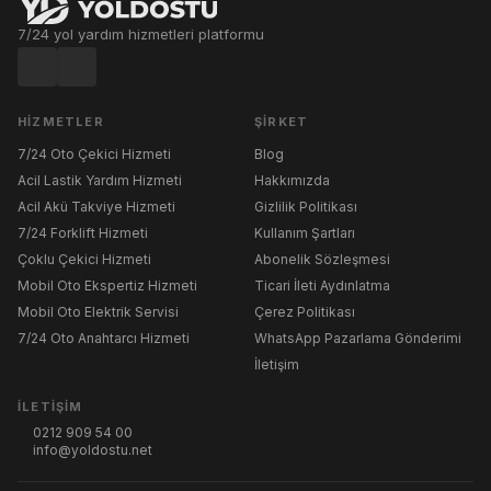
7/24 yol yardım hizmetleri platformu
HIZMETLER
ŞIRKET
7/24 Oto Çekici Hizmeti
Blog
Acil Lastik Yardım Hizmeti
Hakkımızda
Acil Akü Takviye Hizmeti
Gizlilik Politikası
7/24 Forklift Hizmeti
Kullanım Şartları
Çoklu Çekici Hizmeti
Abonelik Sözleşmesi
Mobil Oto Ekspertiz Hizmeti
Ticari İleti Aydınlatma
Mobil Oto Elektrik Servisi
Çerez Politikası
7/24 Oto Anahtarcı Hizmeti
WhatsApp Pazarlama Gönderimi
İletişim
İLETIŞIM
0212 909 54 00
info@yoldostu.net