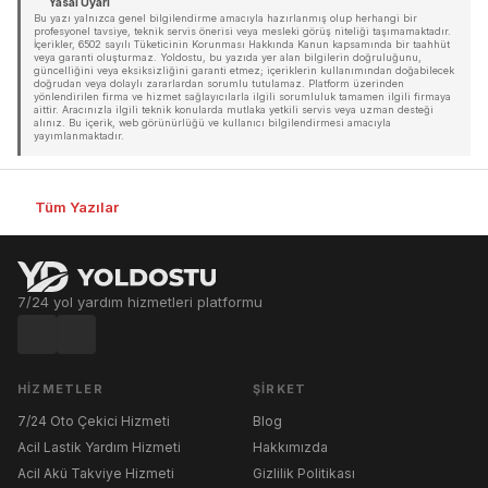
Yasal Uyarı
Bu yazı yalnızca genel bilgilendirme amacıyla hazırlanmış olup herhangi bir
profesyonel tavsiye, teknik servis önerisi veya mesleki görüş niteliği taşımamaktadır.
İçerikler, 6502 sayılı Tüketicinin Korunması Hakkında Kanun kapsamında bir taahhüt
veya garanti oluşturmaz. Yoldostu, bu yazıda yer alan bilgilerin doğruluğunu,
güncelliğini veya eksiksizliğini garanti etmez; içeriklerin kullanımından doğabilecek
doğrudan veya dolaylı zararlardan sorumlu tutulamaz. Platform üzerinden
yönlendirilen firma ve hizmet sağlayıcılarla ilgili sorumluluk tamamen ilgili firmaya
aittir. Aracınızla ilgili teknik konularda mutlaka yetkili servis veya uzman desteği
alınız. Bu içerik, web görünürlüğü ve kullanıcı bilgilendirmesi amacıyla
yayımlanmaktadır.
Tüm Yazılar
7/24 yol yardım hizmetleri platformu
HIZMETLER
ŞIRKET
7/24 Oto Çekici Hizmeti
Blog
Acil Lastik Yardım Hizmeti
Hakkımızda
Acil Akü Takviye Hizmeti
Gizlilik Politikası