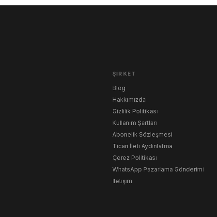
ŞIRKET
Blog
Hakkımızda
Gizlilik Politikası
Kullanım Şartları
Abonelik Sözleşmesi
Ticari İleti Aydınlatma
Çerez Politikası
WhatsApp Pazarlama Gönderimi
İletişim