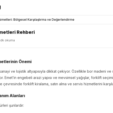
izmetleri: Bölgesel Karşılaştırma ve Değerlendirme
metleri Rehberi
5dk okuma
metlerinin Önemi
anayi ve lojistik altyapısıyla dikkat çekiyor. Özellikle bor madeni v
rıyor. Emet’in engebeli arazi yapısı ve mevsimsel yağışlar, forklift se
 çevresinde forklift kiralama, satın alma ve servis hizmetlerini karşıla
lanım Alanları
rleri şunlardır: