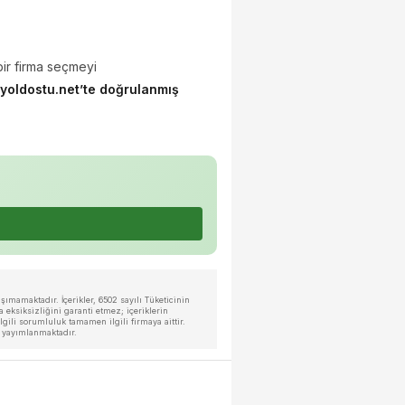
bir firma seçmeyi
yoldostu.net’te doğrulanmış
ımamaktadır. İçerikler, 6502 sayılı Tüketicinin
eksiksizliğini garanti etmez; içeriklerin
ili sorumluluk tamamen ilgili firmaya aittir.
a yayımlanmaktadır.