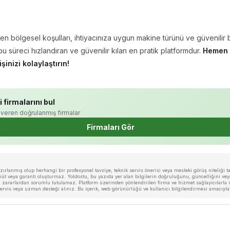
rken bölgesel koşulları, ihtiyacınıza uygun makine türünü ve güvenilir 
bu süreci hızlandıran ve güvenilir kılan en pratik platformdur.
Hemen 
işinizi kolaylaştırın!
i firmalarını bul
veren doğrulanmış firmalar
Firmaları Gör
rlanmış olup herhangi bir profesyonel tavsiye, teknik servis önerisi veya mesleki görüş niteliği taş
veya garanti oluşturmaz. Yoldostu, bu yazıda yer alan bilgilerin doğruluğunu, güncelliğini veya 
zararlardan sorumlu tutulamaz. Platform üzerinden yönlendirilen firma ve hizmet sağlayıcılarla ilg
i servis veya uzman desteği alınız. Bu içerik, web görünürlüğü ve kullanıcı bilgilendirmesi amacıyl