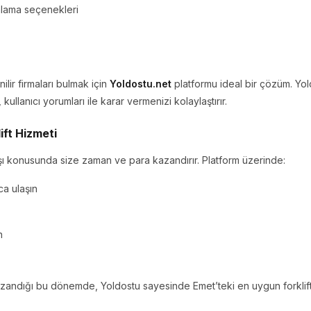
alama seçenekleri
ilir firmaları bulmak için
Yoldostu.net
platformu ideal bir çözüm. Yo
, kullanıcı yorumları ile karar vermenizi kolaylaştırır.
ift Hizmeti
tışı konusunda size zaman ve para kazandırır. Platform üzerinde:
yca ulaşın
n
azandığı bu dönemde, Yoldostu sayesinde Emet’teki en uygun forklift 