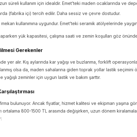
un süreli kullanım için idealdir. Emet’teki maden ocaklarında ve depola
rda (fabrika içi) tercih edilir. Daha sessiz ve çevre dostudur.
mekan kullanımına uygundur. Emet’teki seramik atölyelerinde yaygın
m yaparken yük kapasitesi, çalışma saati ve zemin koşulları göz önünde
ilmesi Gerekenler
 yer alır. Kış aylarında kar yağışı ve buzlanma, forklift operasyonlarını 
lanmış olsa da, maden sahalarına giden toprak yollar lastik seçimini ö
e yağışlı zeminler için uygun lastik ve bakım şarttır.
Karşılaştırması
 firma bulunuyor. Ancak fiyatlar, hizmet kalitesi ve ekipman yaşına g
atları ortalama 800-1500 TL arasında değişirken, uzun dönem kiralamal
: