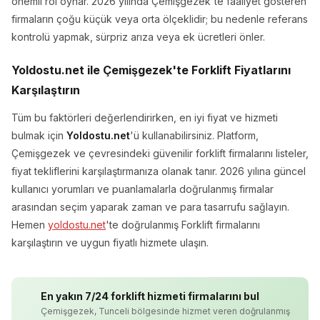
önemli rol oynar. 2026 yılında Çemişgezek'te faaliyet gösteren
firmaların çoğu küçük veya orta ölçeklidir; bu nedenle referans
kontrolü yapmak, sürpriz arıza veya ek ücretleri önler.
Yoldostu.net ile Çemişgezek'te Forklift Fiyatlarını
Karşılaştırın
Tüm bu faktörleri değerlendirirken, en iyi fiyat ve hizmeti
bulmak için
Yoldostu.net
'ü kullanabilirsiniz. Platform,
Çemişgezek ve çevresindeki güvenilir forklift firmalarını listeler,
fiyat tekliflerini karşılaştırmanıza olanak tanır. 2026 yılına güncel
kullanıcı yorumları ve puanlamalarla doğrulanmış firmalar
arasından seçim yaparak zaman ve para tasarrufu sağlayın.
Hemen
yoldostu.net
'te doğrulanmış Forklift firmalarını
karşılaştırın ve uygun fiyatlı hizmete ulaşın.
En yakın 7/24 forklift hizmeti firmalarını bul
Çemişgezek, Tunceli bölgesinde hizmet veren doğrulanmış