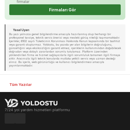
firmalar
Firmaları Gör
Yasal Uyarı
Bu yazı yalnızca genel bilgilendirme amacıyla hazırlanmış olup herhangi bir
profesyonel tavsiye, teknik servis önerisi veya mesleki görüş niteliği taşımamaktadır.
İçerikler, 6502 sayılı Tüketicinin Korunması Hakkında Kanun kapsamında bir taahhüt
veya garanti oluşturmaz. Yoldostu, bu yazıda yer alan bilgilerin doğruluğunu,
güncelliğini veya eksiksizliğini garanti etmez; içeriklerin kullanımından doğabilecek
doğrudan veya dolaylı zararlardan sorumlu tutulamaz. Platform üzerinden
yönlendirilen firma ve hizmet sağlayıcılarla ilgili sorumluluk tamamen ilgili firmaya
aittir. Aracınızla ilgili teknik konularda mutlaka yetkili servis veya uzman desteği
alınız. Bu içerik, web görünürlüğü ve kullanıcı bilgilendirmesi amacıyla
yayımlanmaktadır.
Tüm Yazılar
7/24 yol yardım hizmetleri platformu