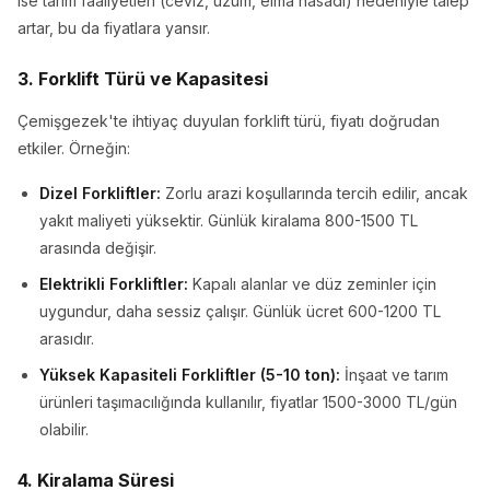
ise tarım faaliyetleri (ceviz, üzüm, elma hasadı) nedeniyle talep
artar, bu da fiyatlara yansır.
3. Forklift Türü ve Kapasitesi
Çemişgezek'te ihtiyaç duyulan forklift türü, fiyatı doğrudan
etkiler. Örneğin:
Dizel Forkliftler:
Zorlu arazi koşullarında tercih edilir, ancak
yakıt maliyeti yüksektir. Günlük kiralama 800-1500 TL
arasında değişir.
Elektrikli Forkliftler:
Kapalı alanlar ve düz zeminler için
uygundur, daha sessiz çalışır. Günlük ücret 600-1200 TL
arasıdır.
Yüksek Kapasiteli Forkliftler (5-10 ton):
İnşaat ve tarım
ürünleri taşımacılığında kullanılır, fiyatlar 1500-3000 TL/gün
olabilir.
4. Kiralama Süresi