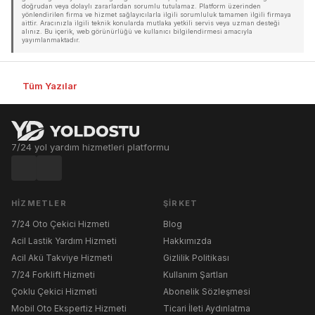
doğrudan veya dolaylı zararlardan sorumlu tutulamaz. Platform üzerinden
yönlendirilen firma ve hizmet sağlayıcılarla ilgili sorumluluk tamamen ilgili firmaya
aittir. Aracınızla ilgili teknik konularda mutlaka yetkili servis veya uzman desteği
alınız. Bu içerik, web görünürlüğü ve kullanıcı bilgilendirmesi amacıyla
yayımlanmaktadır.
Tüm Yazılar
7/24 yol yardım hizmetleri platformu
HIZMETLER
ŞIRKET
7/24 Oto Çekici Hizmeti
Blog
Acil Lastik Yardım Hizmeti
Hakkımızda
Acil Akü Takviye Hizmeti
Gizlilik Politikası
7/24 Forklift Hizmeti
Kullanım Şartları
Çoklu Çekici Hizmeti
Abonelik Sözleşmesi
Mobil Oto Ekspertiz Hizmeti
Ticari İleti Aydınlatma