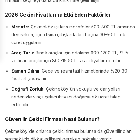
firmasını seçmeyi daha da kritik hale getirmiştir.
2026 Çekici Fiyatlarına Etki Eden Faktörler
Mesafe:
Çekmeköy içi kısa mesafeler 500-800 TL arasında
değişirken, ilçe dışına çıkışlarda km başına 30-50 TL ek
ücret uygulanır.
Araç Türü:
Binek araçlar için ortalama 600-1200 TL, SUV
ve ticari araçlar için 800-1500 TL arası fiyatlar görülür.
Zaman Dilimi:
Gece ve resmi tatil hizmetlerinde %20-30
fiyat artışı yaşanır.
Coğrafi Zorluk:
Çekmeköy'ün yokuşlu ve dar yolları
nedeniyle vinçli çekici ihtiyacı doğarsa ek ücret talep
edilebilir.
Güvenilir Çekici Firması Nasıl Bulunur?
Çekmeköy'de onlarca çekici firması bulunsa da güvenilir olanı
seçmek için dikkat edilmesi gereken noktalar vardır: