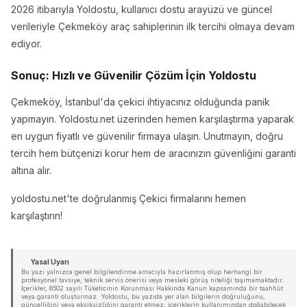
2026 itibarıyla Yoldostu, kullanıcı dostu arayüzü ve güncel
verileriyle Çekmeköy araç sahiplerinin ilk tercihi olmaya devam
ediyor.
Sonuç: Hızlı ve Güvenilir Çözüm İçin Yoldostu
Çekmeköy, İstanbul'da çekici ihtiyacınız olduğunda panik
yapmayın. Yoldostu.net üzerinden hemen karşılaştırma yaparak
en uygun fiyatlı ve güvenilir firmaya ulaşın. Unutmayın, doğru
tercih hem bütçenizi korur hem de aracınızın güvenliğini garanti
altına alır.
yoldostu.net'te doğrulanmış Çekici firmalarını hemen
karşılaştırın!
Yasal Uyarı
Bu yazı yalnızca genel bilgilendirme amacıyla hazırlanmış olup herhangi bir
profesyonel tavsiye, teknik servis önerisi veya mesleki görüş niteliği taşımamaktadır.
İçerikler, 6502 sayılı Tüketicinin Korunması Hakkında Kanun kapsamında bir taahhüt
veya garanti oluşturmaz. Yoldostu, bu yazıda yer alan bilgilerin doğruluğunu,
güncelliğini veya eksiksizliğini garanti etmez; içeriklerin kullanımından doğabilecek