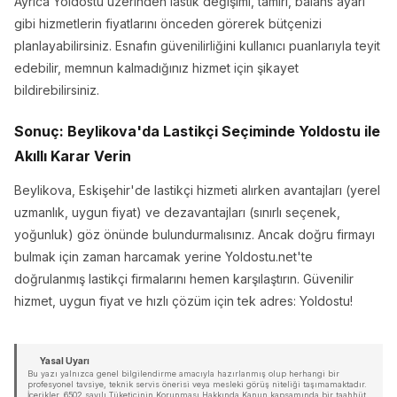
Ayrıca Yoldostu üzerinden lastik değişimi, tamiri, balans ayarı
gibi hizmetlerin fiyatlarını önceden görerek bütçenizi
planlayabilirsiniz. Esnafın güvenilirliğini kullanıcı puanlarıyla teyit
edebilir, memnun kalmadığınız hizmet için şikayet
bildirebilirsiniz.
Sonuç: Beylikova'da Lastikçi Seçiminde Yoldostu ile
Akıllı Karar Verin
Beylikova, Eskişehir'de lastikçi hizmeti alırken avantajları (yerel
uzmanlık, uygun fiyat) ve dezavantajları (sınırlı seçenek,
yoğunluk) göz önünde bulundurmalısınız. Ancak doğru firmayı
bulmak için zaman harcamak yerine Yoldostu.net'te
doğrulanmış lastikçi firmalarını hemen karşılaştırın. Güvenilir
hizmet, uygun fiyat ve hızlı çözüm için tek adres: Yoldostu!
Yasal Uyarı
Bu yazı yalnızca genel bilgilendirme amacıyla hazırlanmış olup herhangi bir
profesyonel tavsiye, teknik servis önerisi veya mesleki görüş niteliği taşımamaktadır.
İçerikler, 6502 sayılı Tüketicinin Korunması Hakkında Kanun kapsamında bir taahhüt