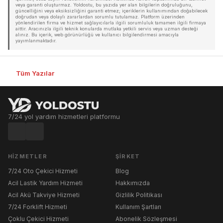
veya garanti oluşturmaz. Yoldostu, bu yazıda yer alan bilgilerin doğruluğunu,
güncelliğini veya eksiksizliğini garanti etmez; içeriklerin kullanımından doğabilecek
doğrudan veya dolaylı zararlardan sorumlu tutulamaz. Platform üzerinden
yönlendirilen firma ve hizmet sağlayıcılarla ilgili sorumluluk tamamen ilgili firmaya
aittir. Aracınızla ilgili teknik konularda mutlaka yetkili servis veya uzman desteği
alınız. Bu içerik, web görünürlüğü ve kullanıcı bilgilendirmesi amacıyla
yayımlanmaktadır.
Tüm Yazılar
7/24 yol yardım hizmetleri platformu
HIZMETLER
ŞIRKET
7/24 Oto Çekici Hizmeti
Blog
Acil Lastik Yardım Hizmeti
Hakkımızda
Acil Akü Takviye Hizmeti
Gizlilik Politikası
7/24 Forklift Hizmeti
Kullanım Şartları
Çoklu Çekici Hizmeti
Abonelik Sözleşmesi