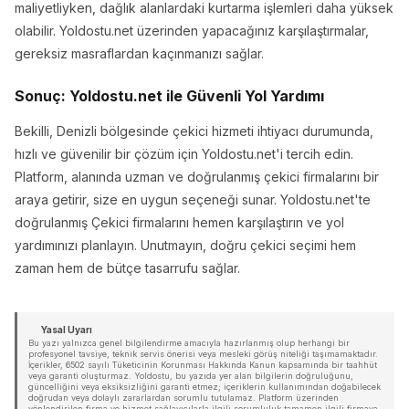
maliyetliyken, dağlık alanlardaki kurtarma işlemleri daha yüksek
olabilir. Yoldostu.net üzerinden yapacağınız karşılaştırmalar,
gereksiz masraflardan kaçınmanızı sağlar.
Sonuç: Yoldostu.net ile Güvenli Yol Yardımı
Bekilli, Denizli bölgesinde çekici hizmeti ihtiyacı durumunda,
hızlı ve güvenilir bir çözüm için Yoldostu.net'i tercih edin.
Platform, alanında uzman ve doğrulanmış çekici firmalarını bir
araya getirir, size en uygun seçeneği sunar. Yoldostu.net'te
doğrulanmış Çekici firmalarını hemen karşılaştırın ve yol
yardımınızı planlayın. Unutmayın, doğru çekici seçimi hem
zaman hem de bütçe tasarrufu sağlar.
Yasal Uyarı
Bu yazı yalnızca genel bilgilendirme amacıyla hazırlanmış olup herhangi bir
profesyonel tavsiye, teknik servis önerisi veya mesleki görüş niteliği taşımamaktadır.
İçerikler, 6502 sayılı Tüketicinin Korunması Hakkında Kanun kapsamında bir taahhüt
veya garanti oluşturmaz. Yoldostu, bu yazıda yer alan bilgilerin doğruluğunu,
güncelliğini veya eksiksizliğini garanti etmez; içeriklerin kullanımından doğabilecek
doğrudan veya dolaylı zararlardan sorumlu tutulamaz. Platform üzerinden
yönlendirilen firma ve hizmet sağlayıcılarla ilgili sorumluluk tamamen ilgili firmaya