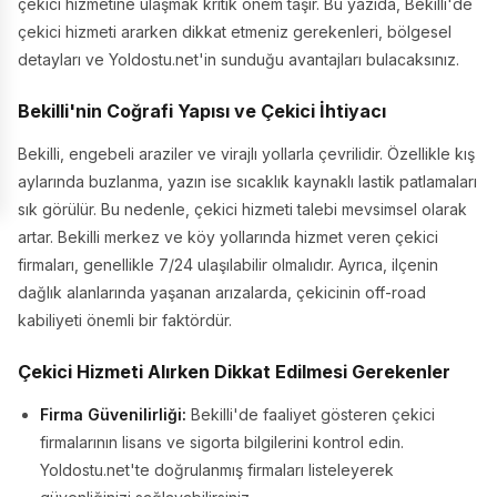
çekici hizmetine ulaşmak kritik önem taşır. Bu yazıda, Bekilli'de
çekici hizmeti ararken dikkat etmeniz gerekenleri, bölgesel
detayları ve Yoldostu.net'in sunduğu avantajları bulacaksınız.
Bekilli'nin Coğrafi Yapısı ve Çekici İhtiyacı
Bekilli, engebeli araziler ve virajlı yollarla çevrilidir. Özellikle kış
aylarında buzlanma, yazın ise sıcaklık kaynaklı lastik patlamaları
sık görülür. Bu nedenle, çekici hizmeti talebi mevsimsel olarak
artar. Bekilli merkez ve köy yollarında hizmet veren çekici
firmaları, genellikle 7/24 ulaşılabilir olmalıdır. Ayrıca, ilçenin
dağlık alanlarında yaşanan arızalarda, çekicinin off-road
kabiliyeti önemli bir faktördür.
Çekici Hizmeti Alırken Dikkat Edilmesi Gerekenler
Firma Güvenilirliği:
Bekilli'de faaliyet gösteren çekici
firmalarının lisans ve sigorta bilgilerini kontrol edin.
Yoldostu.net'te doğrulanmış firmaları listeleyerek