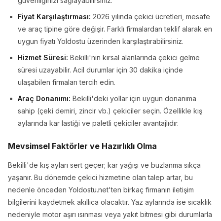
güvenliğinizi sağlayabilirsiniz.
Fiyat Karşılaştırması:
2026 yılında çekici ücretleri, mesafe
ve araç tipine göre değişir. Farklı firmalardan teklif alarak en
uygun fiyatı Yoldostu üzerinden karşılaştırabilirsiniz.
Hizmet Süresi:
Bekilli'nin kırsal alanlarında çekici gelme
süresi uzayabilir. Acil durumlar için 30 dakika içinde
ulaşabilen firmaları tercih edin.
Araç Donanımı:
Bekilli'deki yollar için uygun donanıma
sahip (çeki demiri, zincir vb.) çekiciler seçin. Özellikle kış
aylarında kar lastiği ve paletli çekiciler avantajlıdır.
Mevsimsel Faktörler ve Hazırlıklı Olma
Bekilli'de kış ayları sert geçer; kar yağışı ve buzlanma sıkça
yaşanır. Bu dönemde çekici hizmetine olan talep artar, bu
nedenle önceden Yoldostu.net'ten birkaç firmanın iletişim
bilgilerini kaydetmek akıllıca olacaktır. Yaz aylarında ise sıcaklık
nedeniyle motor aşırı ısınması veya yakıt bitmesi gibi durumlarla