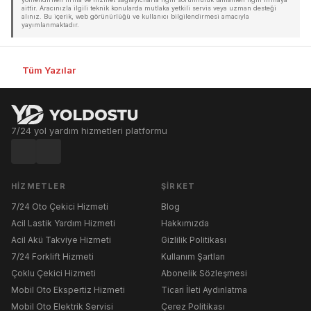
aittir. Aracınızla ilgili teknik konularda mutlaka yetkili servis veya uzman desteği
alınız. Bu içerik, web görünürlüğü ve kullanıcı bilgilendirmesi amacıyla
yayımlanmaktadır.
Tüm Yazılar
7/24 yol yardım hizmetleri platformu
HIZMETLER
ŞIRKET
7/24 Oto Çekici Hizmeti
Blog
Acil Lastik Yardım Hizmeti
Hakkımızda
Acil Akü Takviye Hizmeti
Gizlilik Politikası
7/24 Forklift Hizmeti
Kullanım Şartları
Çoklu Çekici Hizmeti
Abonelik Sözleşmesi
Mobil Oto Ekspertiz Hizmeti
Ticari İleti Aydınlatma
Mobil Oto Elektrik Servisi
Çerez Politikası