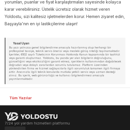
yorumları, puanlar ve fiyat karşılaştırmaları sayesinde kolayca
karar verebilirsiniz. Üstelik ücretsiz olarak hizmet veren
Yoldostu, sizi kalitesiz işletmelerden korur. Hemen ziyaret edin,
Başyayla'nın en iyi lastikçilerine ulaşın!
Yasal Uyarı
Bu yazı yalnızca genel bilgilendirme amacıyla hazırlanmış olup herhangi bir
profesyonel tavsiye, teknik servis önerisi veya mesleki görüş niteliği taşımamaktadır.
İçerikler, 6502 sayılı Tüketicinin Korunması Hakkında Kanun kapsamında bir taahhüt
veya garanti oluşturmaz. Yoldostu, bu yazıda yer alan bilgilerin doğruluğunu,
güncelliğini veya eksiksizliğini garanti etmez; içeriklerin kullanımından doğabilecek
doğrudan veya dolaylı zararlardan sorumlu tutulamaz. Platform üzerinden
yönlendirilen firma ve hizmet sağlayıcılarla ilgili sorumluluk tamamen ilgili firmaya
aittir. Aracınızla ilgili teknik konularda mutlaka yetkili servis veya uzman desteği
alınız. Bu içerik, web görünürlüğü ve kullanıcı bilgilendirmesi amacıyla
yayımlanmaktadır.
Tüm Yazılar
7/24 yol yardım hizmetleri platformu