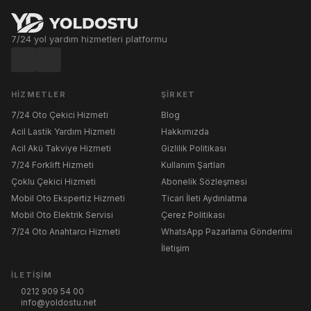
7/24 yol yardım hizmetleri platformu
HIZMETLER
ŞIRKET
7/24 Oto Çekici Hizmeti
Blog
Acil Lastik Yardım Hizmeti
Hakkımızda
Acil Akü Takviye Hizmeti
Gizlilik Politikası
7/24 Forklift Hizmeti
Kullanım Şartları
Çoklu Çekici Hizmeti
Abonelik Sözleşmesi
Mobil Oto Ekspertiz Hizmeti
Ticari İleti Aydınlatma
Mobil Oto Elektrik Servisi
Çerez Politikası
7/24 Oto Anahtarcı Hizmeti
WhatsApp Pazarlama Gönderimi
İletişim
İLETIŞIM
0212 909 54 00
info@yoldostu.net