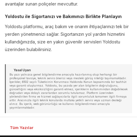
avantajlar sunan poliçeler mevcuttur.
Yoldostu ile Sigortanızı ve Bakımınızı Birlikte Planlayın
Yoldostu platformu, araç bakım ve onarım ihtiyaçlarınızı tek bir
yerden yönetmenizi sağlar. Sigortanızın yol yardım hizmetini
kullandığınızda, size en yakın güvenilir servisleri Yoldostu
üzerinden bulabilirsiniz.
Yasal Uyarı
Bu yazı yalnızca genel bilgilendirme amacıyla hazırlanmış olup herhangi bir
profesyonel tavsiye, teknik servis önerisi veya mesleki görüş niteliği taşımamaktadır.
İçerikler, 6502 sayılı Tüketicinin Korunması Hakkında Kanun kapsamında bir taahhüt
veya garanti oluşturmaz. Yoldostu, bu yazıda yer alan bilgilerin doğruluğunu,
güncelliğini veya eksiksizliğini garanti etmez; içeriklerin kullanımından doğabilecek
doğrudan veya dolaylı zararlardan sorumlu tutulamaz. Platform üzerinden
yönlendirilen firma ve hizmet sağlayıcılarla ilgili sorumluluk tamamen ilgili firmaya
aittir. Aracınızla ilgili teknik konularda mutlaka yetkili servis veya uzman desteği
alınız. Bu içerik, web görünürlüğü ve kullanıcı bilgilendirmesi amacıyla
yayımlanmaktadır.
Tüm Yazılar