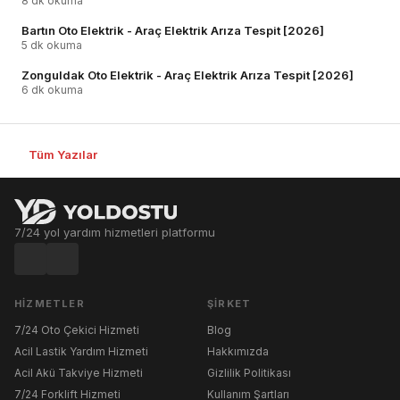
8 dk okuma
Bartın Oto Elektrik - Araç Elektrik Arıza Tespit [2026]
5 dk okuma
Zonguldak Oto Elektrik - Araç Elektrik Arıza Tespit [2026]
6 dk okuma
Tüm Yazılar
7/24 yol yardım hizmetleri platformu
HIZMETLER
ŞIRKET
7/24 Oto Çekici Hizmeti
Blog
Acil Lastik Yardım Hizmeti
Hakkımızda
Acil Akü Takviye Hizmeti
Gizlilik Politikası
7/24 Forklift Hizmeti
Kullanım Şartları