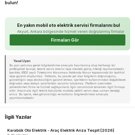
bulun!
En yakın mobil oto elektrik servisi firmalarını bul
Akyurt, Ankara bölgesinde hizmet veren doğrulanmış firmalar
Firmaları Gör
Yasal Uyarı
Bu yazı yalnızca genel bilgilendirme amacıyla hazırlanmış olup herhangi bir
profesyonel tavsiye, teknik servis önerisi veya mesleki görüş niteliği taşımamaktadır.
İçerikler, 6502 sayılı Tüketicinin Korunması Hakkında Kanun kapsamında bir taahhüt
veya garanti oluşturmaz. Yoldostu, bu yazıda yer alan bilgilerin doğruluğunu,
güncelliğini veya eksiksizliğini garanti etmez; içeriklerin kullanımından doğabilecek
doğrudan veya dolaylı zararlardan sorumlu tutulamaz. Platform üzerinden
yönlendirilen firma ve hizmet sağlayıcılarla ilgili sorumluluk tamamen ilgili firmaya
aittir. Aracınızla ilgili teknik konularda mutlaka yetkili servis veya uzman desteği
alınız. Bu içerik, web görünürlüğü ve kullanıcı bilgilendirmesi amacıyla
yayımlanmaktadır.
İlgili Yazılar
Karabük Oto Elektrik - Araç Elektrik Arıza Tespit [2026]