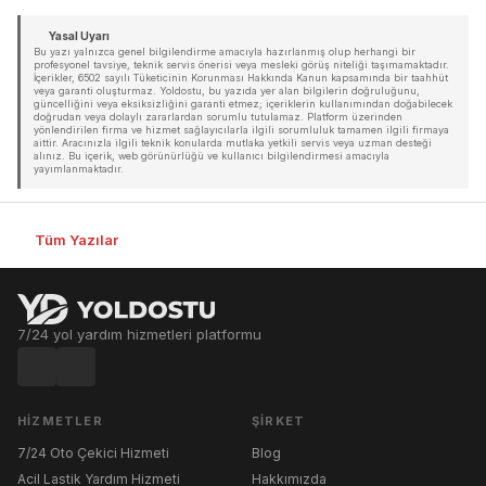
Yasal Uyarı
Bu yazı yalnızca genel bilgilendirme amacıyla hazırlanmış olup herhangi bir
profesyonel tavsiye, teknik servis önerisi veya mesleki görüş niteliği taşımamaktadır.
İçerikler, 6502 sayılı Tüketicinin Korunması Hakkında Kanun kapsamında bir taahhüt
veya garanti oluşturmaz. Yoldostu, bu yazıda yer alan bilgilerin doğruluğunu,
güncelliğini veya eksiksizliğini garanti etmez; içeriklerin kullanımından doğabilecek
doğrudan veya dolaylı zararlardan sorumlu tutulamaz. Platform üzerinden
yönlendirilen firma ve hizmet sağlayıcılarla ilgili sorumluluk tamamen ilgili firmaya
aittir. Aracınızla ilgili teknik konularda mutlaka yetkili servis veya uzman desteği
alınız. Bu içerik, web görünürlüğü ve kullanıcı bilgilendirmesi amacıyla
yayımlanmaktadır.
Tüm Yazılar
7/24 yol yardım hizmetleri platformu
HIZMETLER
ŞIRKET
7/24 Oto Çekici Hizmeti
Blog
Acil Lastik Yardım Hizmeti
Hakkımızda