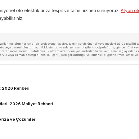
yonel oto elektrik arıza tespit ve tamir hizmeti sunuyoruz.
Afyon oto
yabilirsiniz.
rlanmış olup herhangi bir profesyonel tavsiye, teknik servis önerisi veya mesleki görüş niteliği taş
veya garanti oluşturmaz. Yoldostu, bu yazıda yer alan bilgilerin doğruluğunu, güncelliğini veya 
zararlardan sorumlu tutulamaz. Platform üzerinden yönlendirilen firma ve hizmet sağlayıcılarla ilg
i servis veya uzman desteği alınız. Bu içerik, web görünürlüğü ve kullanıcı bilgilendirmesi amacıyl
i: 2026 Rehberi
leri: 2026 Maliyet Rehberi
 Arıza ve Çözümler