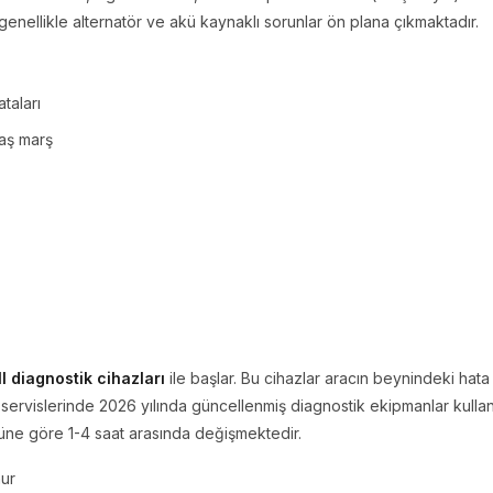
 genellikle alternatör ve akü kaynaklı sorunlar ön plana çıkmaktadır.
ataları
aş marş
I diagnostik cihazları
ile başlar. Bu cihazlar aracın beynindeki hat
k servislerinde 2026 yılında güncellenmiş diagnostik ekipmanlar kullanı
üne göre 1-4 saat arasında değişmektedir.
nur