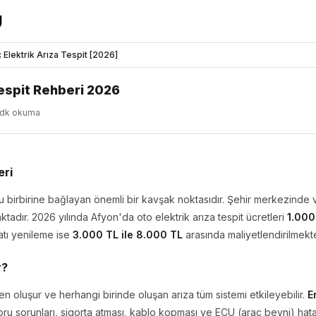
 Elektrik Arıza Tespit [2026]
Tespit Rehberi 2026
dk okuma
eri
u birbirine bağlayan önemli bir kavşak noktasıdır. Şehir merkezinde v
maktadır. 2026 yılında Afyon'da oto elektrik arıza tespit ücretleri
1.000
atı yenileme ise
3.000 TL ile 8.000 TL
arasında maliyetlendirilmekte
r?
en oluşur ve herhangi birinde oluşan arıza tüm sistemi etkileyebilir.
E
oru sorunları, sigorta atması, kablo kopması ve ECU (araç beyni) hata