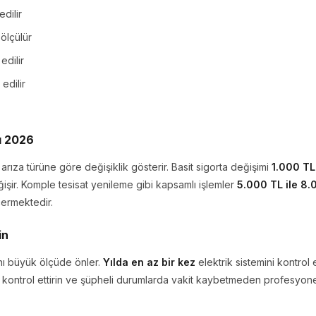
edilir
 ölçülür
edilir
 edilir
ı 2026
 arıza türüne göre değişiklik gösterir. Basit sigorta değişimi
1.000 TL
işir. Komple tesisat yenileme gibi kapsamlı işlemler
5.000 TL ile 8.
çermektedir.
in
ını büyük ölçüde önler.
Yılda en az bir kez
elektrik sistemini kontrol e
ini kontrol ettirin ve şüpheli durumlarda vakit kaybetmeden profesyone