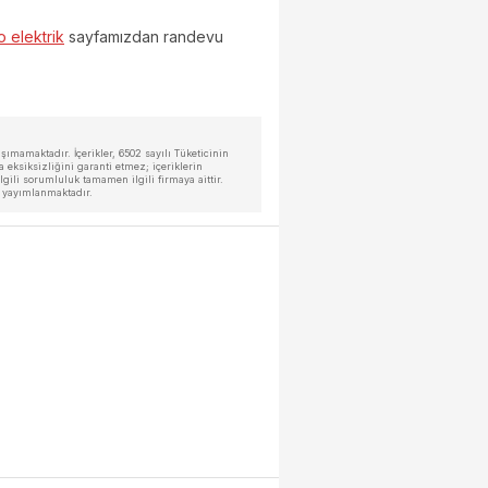
 elektrik
sayfamızdan randevu
ımamaktadır. İçerikler, 6502 sayılı Tüketicinin
eksiksizliğini garanti etmez; içeriklerin
ili sorumluluk tamamen ilgili firmaya aittir.
a yayımlanmaktadır.