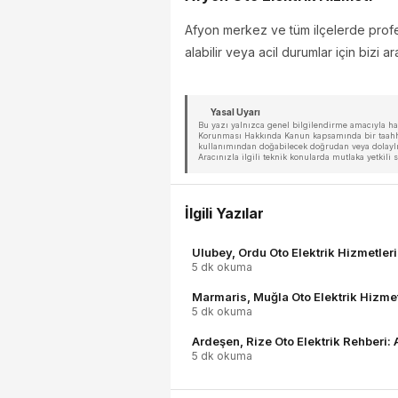
Afyon merkez ve tüm ilçelerde profes
alabilir veya acil durumlar için bizi ara
Yasal Uyarı
Bu yazı yalnızca genel bilgilendirme amacıyla hazı
Korunması Hakkında Kanun kapsamında bir taahhüt 
kullanımından doğabilecek doğrudan veya dolaylı 
Aracınızla ilgili teknik konularda mutlaka yetkil
İlgili Yazılar
Ulubey, Ordu Oto Elektrik Hizmetler
5 dk okuma
Marmaris, Muğla Oto Elektrik Hizmet
5 dk okuma
Ardeşen, Rize Oto Elektrik Rehberi:
5 dk okuma